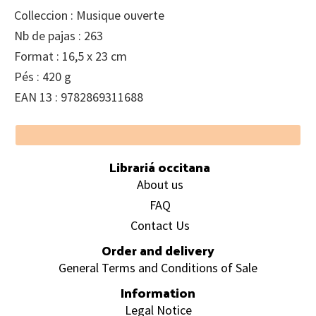
Colleccion : Musique ouverte
Nb de pajas : 263
Format : 16,5 x 23 cm
Pés : 420 g
EAN 13 : 9782869311688
Footer
Librariá occitana
About us
FAQ
Contact Us
Order and delivery
General Terms and Conditions of Sale
Information
Legal Notice