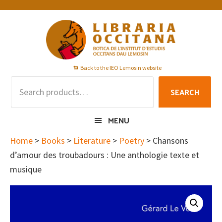
Skip
Skip
Skip
to
to
to
primary
main
footer
navigation
content
Back to the IEO Lemosin website
Search
SEARCH
for:
MENU
Home
>
Books
>
Literature
>
Poetry
> Chansons
d’amour des troubadours : Une anthologie texte et
musique