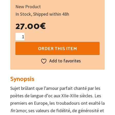
New Product
In Stock, Shipped within 48h
27.00
€
Chansons
d'amour
ORDER THIS ITEM
des
troubadours
Add to favorites
:
Une
Synopsis
anthologie
Sujet brûlant que l’amour parfait chanté par les
texte
poètes de langue d’oc aux XIIe-XIIIe siècles. Les
et
premiers en Europe, les troubadours ont exalté la
musique
fin’amor
quantity
, ses valeurs de fidélité, de générosité et