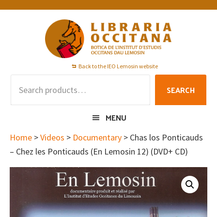
Skip
Skip
Skip
to
to
to
primary
main
footer
navigation
content
Back to the IEO Lemosin website
Search
SEARCH
for:
MENU
Home
>
Videos
>
Documentary
> Chas los Ponticauds
– Chez les Ponticauds (En Lemosin 12) (DVD+ CD)