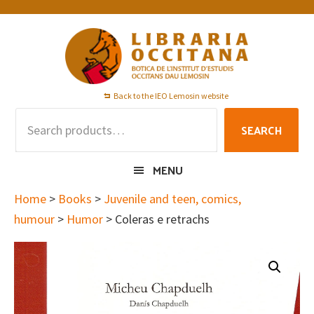
Skip
Skip
Skip
to
to
to
primary
main
footer
navigation
content
Back to the IEO Lemosin website
Search
SEARCH
for:
MENU
Home
>
Books
>
Juvenile and teen, comics,
humour
>
Humor
> Coleras e retrachs