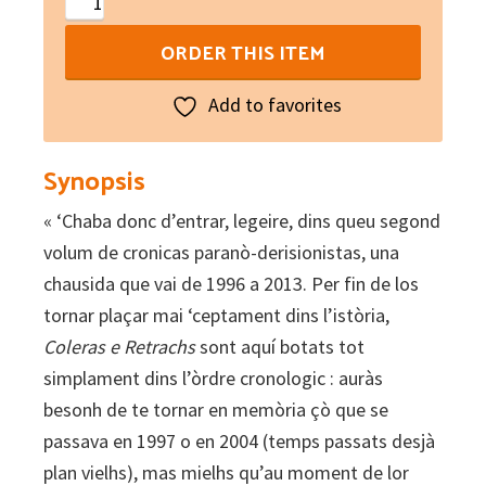
Coleras
e
ORDER THIS ITEM
retrachs
quantity
Add to favorites
Synopsis
« ‘Chaba donc d’entrar, legeire, dins queu segond
volum de cronicas paranò-derisionistas, una
chausida que vai de 1996 a 2013. Per fin de los
tornar plaçar mai ‘ceptament dins l’istòria,
Coleras e Retrachs
sont aquí botats tot
simplament dins l’òrdre cronologic : auràs
besonh de te tornar en memòria çò que se
passava en 1997 o en 2004 (temps passats desjà
plan vielhs), mas mielhs qu’au moment de lor