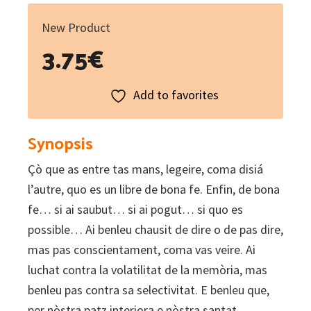
New Product
3.75
€
Add to favorites
Synopsis
Çò que as entre tas mans, legeire, coma disiá
l’autre, quo es un libre de bona fe. Enfin, de bona
fe… si ai saubut… si ai pogut… si quo es
possible… Ai benleu chausit de dire o de pas dire,
mas pas conscientament, coma vas veire. Ai
luchat contra la volatilitat de la memòria, mas
benleu pas contra sa selectivitat. E benleu que,
per nòstra patz interiora e nòstra santat