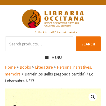
Skip
Skip
Skip
to
to
to
primary
main
footer
navigation
content
Back to the IEO Lemosin website
Search
SEARCH
for:
MENU
Home
>
Books
>
Literature
>
Personal narratives,
memoirs
> Darreir los uelhs (segonda partida) / Lo
Leberaubre N°27