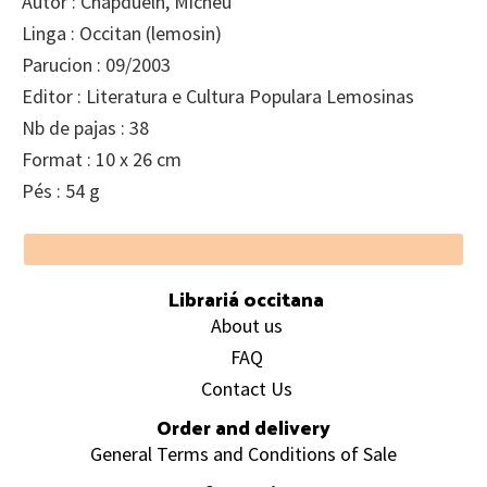
Autor : Chapduelh, Micheu
Linga : Occitan (lemosin)
Parucion : 09/2003
Editor : Literatura e Cultura Populara Lemosinas
Nb de pajas : 38
Format : 10 x 26 cm
Pés : 54 g
Footer
Librariá occitana
About us
FAQ
Contact Us
Order and delivery
General Terms and Conditions of Sale