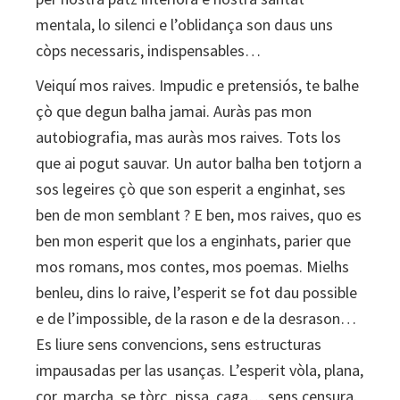
mentala, lo silenci e l’oblidança son daus uns
còps necessaris, indispensables…
Veiquí mos raives. Impudic e pretensiós, te balhe
çò que degun balha jamai. Auràs pas mon
autobiografia, mas auràs mos raives. Tots los
que ai pogut sauvar. Un autor balha ben totjorn a
sos legeires çò que son esperit a enginhat, ses
ben de mon semblant ? E ben, mos raives, quo es
ben mon esperit que los a enginhats, parier que
mos romans, mos contes, mos poemas. Mielhs
benleu, dins lo raive, l’esperit se fot dau possible
e de l’impossible, de la rason e de la desrason…
Es liure sens convencions, sens estructuras
impausadas per las usanças. L’esperit vòla, plana,
cor, marcha, se tòrç, pissa, caga… sens censura.