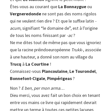
Êtes-vous au courant que
naturel
La Bonnaygue
ou
Vergneredonde
régional
ne sont pas des noms rigolos
qui ne veulent rien dire ? Et que le suffixe latin
de
-
acum
Millevaches
, signifiant “le domaine de”, est à l’origine
de tous les noms finissant par
en
-ac
?
Ne me dites tout de même pas que vous ignoriez
Limousin
que la racine préindoeuropéenne
quantity
Trukk-
, associée
à une hauteur, a donné son nom au village du
Trucq
à
La Courtine
!
Connaissez-vous
Plancoulaine
,
Le Tourondel
,
Bonnefont-Cigale
,
Pimpérigeas
?
Non ?
E ben, per mon arma…
Dieu merci, vous avez fait un bon choix en tenant
entre vos mains ce livre qui rapidement devrait
mettre un terme à toutes ces petites lacunes