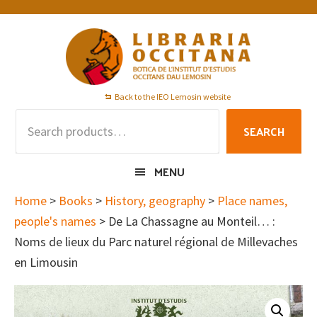
Skip
Skip
Skip
to
to
to
primary
main
footer
navigation
content
Back to the IEO Lemosin website
Search
SEARCH
for:
MENU
Home
>
Books
>
History, geography
>
Place names,
people's names
> De La Chassagne au Monteil… :
Noms de lieux du Parc naturel régional de Millevaches
en Limousin