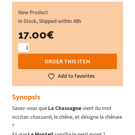
New Product
In Stock, Shipped within 48h
17.00
€
De
La
ORDER THIS ITEM
Chassagne
au
Add to favorites
Monteil...
:
Synopsis
Noms
Savez-vous que
de
La Chassagne
vient du mot
occitan
lieux
chassanh
, le chêne, et désigne la chênaie
?
du
Et que
Parc
Le Monteil
signifie le petit mont ?