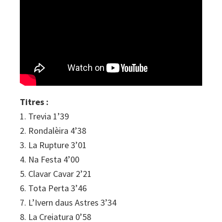
Titres :
1. Trevia 1’39
2. Rondalèira 4’38
3. La Rupture 3’01
4. Na Festa 4’00
5. Clavar Cavar 2’21
6. Tota Perta 3’46
7. L’Ivern daus Astres 3’34
8. La Creiatura 0’58