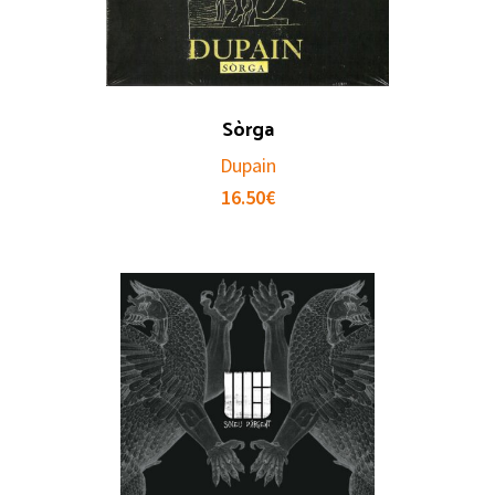
Sòrga
Dupain
16.50
€