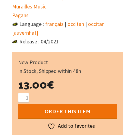
Murailles Music
Pagans
Language :
français
|
occitan
|
occitan
[auvernhat]
Release : 04/2021
New Product
In Stock, Shipped within 48h
13.00
€
De
mòrt
ORDER THIS ITEM
viva
quantity
Add to favorites