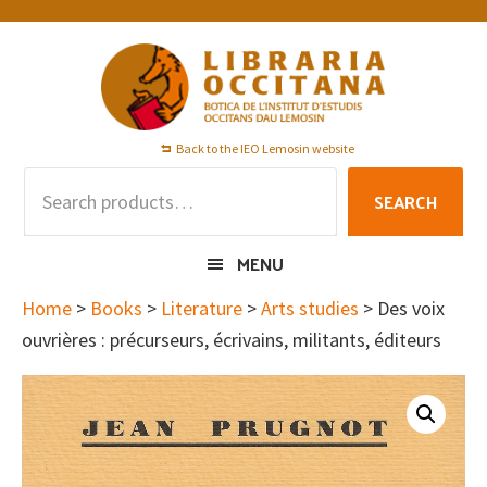
Skip
Skip
Skip
to
to
to
primary
main
footer
navigation
content
Back to the IEO Lemosin website
Search
SEARCH
for:
MENU
Home
>
Books
>
Literature
>
Arts studies
> Des voix
ouvrières : précurseurs, écrivains, militants, éditeurs