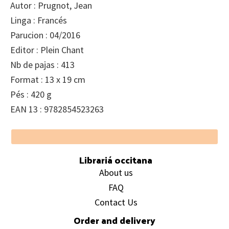
Autor : Prugnot, Jean
Linga : Francés
Parucion : 04/2016
Editor : Plein Chant
Nb de pajas : 413
Format : 13 x 19 cm
Pés : 420 g
EAN 13 : 9782854523263
Footer
Librariá occitana
About us
FAQ
Contact Us
Order and delivery