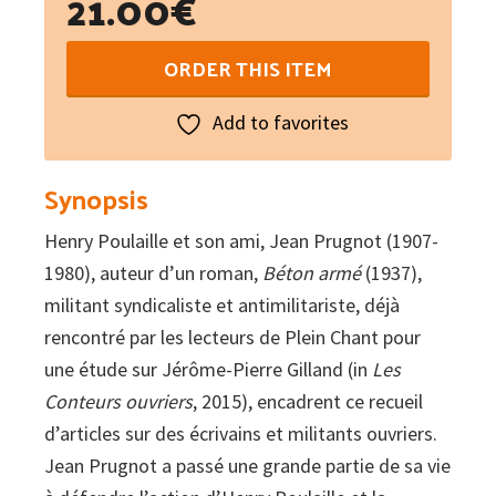
21.00
€
Des
ORDER THIS ITEM
voix
ouvrières
Add to favorites
:
précurseurs,
Synopsis
écrivains,
Henry Poulaille et son ami, Jean Prugnot (1907-
militants,
1980), auteur d’un roman,
Béton armé
(1937),
éditeurs
militant syndicaliste et antimilitariste, déjà
quantity
rencontré par les lecteurs de Plein Chant pour
une étude sur Jérôme-Pierre Gilland (in
Les
Conteurs ouvriers
, 2015), encadrent ce recueil
d’articles sur des écrivains et militants ouvriers.
Jean Prugnot a passé une grande partie de sa vie