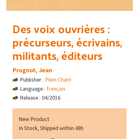
Des voix ouvrières :
précurseurs, écrivains,
militants, éditeurs
Prugnot, Jean
Publisher :
Plein Chant
Language :
français
Release : 04/2016
New Product
In Stock, Shipped within 48h