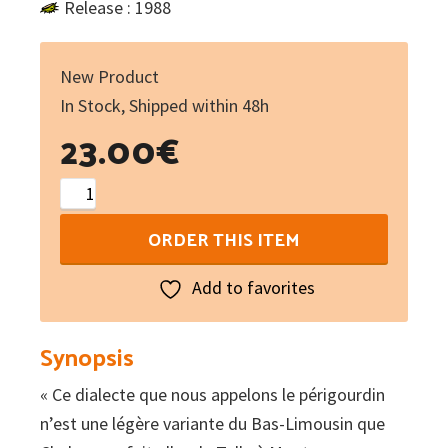
Release : 1988
New Product
In Stock, Shipped within 48h
23.00
€
Dictionnaire
périgourdin
ORDER THIS ITEM
IIème
partie
Add to favorites
:
Dictionnaire
Synopsis
périgourdin-
« Ce dialecte que nous appelons le périgourdin
français
n’est une légère variante du Bas-Limousin que
quantity