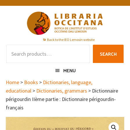
Skip
Skip
Skip
to
to
to
primary
main
footer
navigation
content
Back to the IEO Lemosin website
Search
SEARCH
for:
MENU
Home
>
Books
>
Dictionaries, language,
educational
>
Dictionaries, grammars
> Dictionnaire
périgourdin IIème partie : Dictionnaire périgourdin-
français