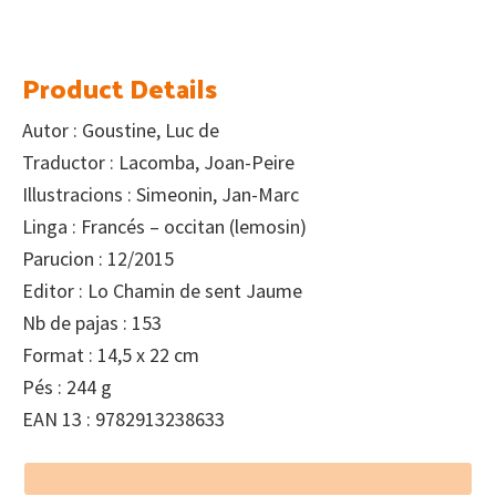
Product Details
Autor : Goustine, Luc de
Traductor : Lacomba, Joan-Peire
Illustracions : Simeonin, Jan-Marc
Linga : Francés – occitan (lemosin)
Parucion : 12/2015
Editor : Lo Chamin de sent Jaume
Nb de pajas : 153
Format : 14,5 x 22 cm
Pés : 244 g
EAN 13 : 9782913238633
Footer