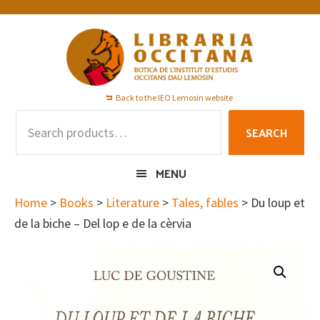
Skip
Skip
Skip
to
to
to
primary
main
footer
navigation
content
Back to the IEO Lemosin website
Search
SEARCH
for:
MENU
Home
>
Books
>
Literature
>
Tales, fables
> Du loup et
de la biche – Del lop e de la cèrvia