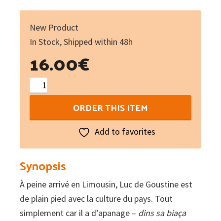
New Product
In Stock, Shipped within 48h
16.00
€
Du
loup
ORDER THIS ITEM
et
de
Add to favorites
la
biche
Synopsis
-
À peine arrivé en Limousin, Luc de Goustine est
Del
de plain pied avec la culture du pays. Tout
lop
simplement car il a d’apanage –
e
dins sa biaça