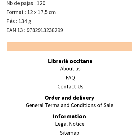
Nb de pajas : 120
Format : 12 x 17,5 cm
Pés : 134 g
EAN 13 : 9782913238299
Footer
Librariá occitana
About us
FAQ
Contact Us
Order and delivery
General Terms and Conditions of Sale
Information
Legal Notice
Sitemap