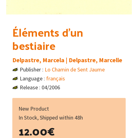
Éléments d’un
bestiaire
Delpastre, Marcela | Delpastre, Marcelle
Publisher :
Lo Chamin de Sent Jaume
Language :
français
Release : 04/2006
New Product
In Stock, Shipped within 48h
12.00
€