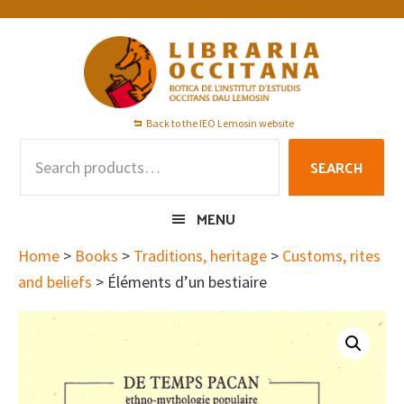
Skip
Skip
Skip
to
to
to
primary
main
footer
navigation
content
Back to the IEO Lemosin website
Search
SEARCH
for:
MENU
Home
>
Books
>
Traditions, heritage
>
Customs, rites
and beliefs
> Éléments d’un bestiaire