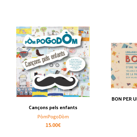
BON PER U
Cançons pels enfants
PòmPogoDòm
15.00
€