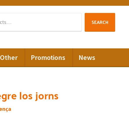
Search
SEARCH
for:
Other
Promotions
News
egre los jorns
rença