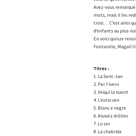
Avez-vous remarqué 
mots, mais il les redi
trois… C’est ainsi q
d’enfants au plus noi
En voici quinze revis
Fontanille, Magalí U
Titres :
1. La Sent-Jan
2. Per l’ivern
3. Veiquí la nuech
4. L’estiu ven
5. Blanc e negre
6. Aluiatz dròlles
7. Lo ser
8. La chabrida