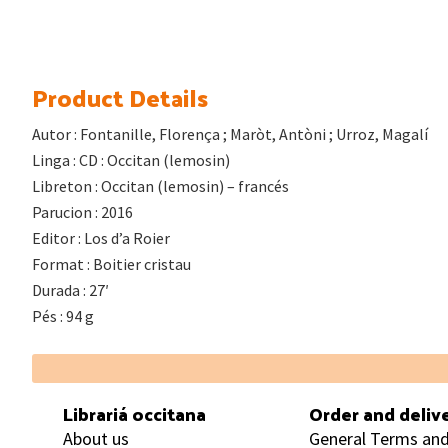
Product Details
Autor : Fontanille, Florença ; Maròt, Antòni ; Urroz, Magalí
Linga : CD : Occitan (lemosin)
Libreton : Occitan (lemosin) – francés
Parucion : 2016
Editor : Los d’a Roier
Format : Boitier cristau
Durada : 27′
Pés : 94 g
Footer
Librariá occitana
Order and deliv
About us
General Terms and