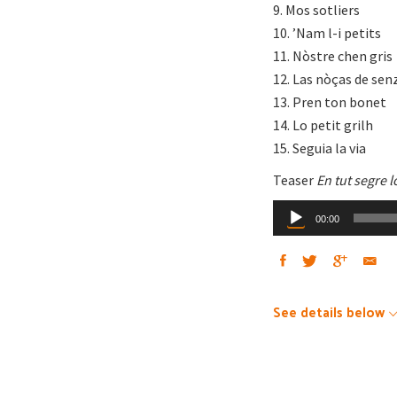
9. Mos sotliers
10. ’Nam l-i petits
11. Nòstre chen gris
12. Las nòças de sen
13. Pren ton bonet
14. Lo petit grilh
15. Seguia la via
Teaser
En tut segre l
Audio
00:00
Player
See details below