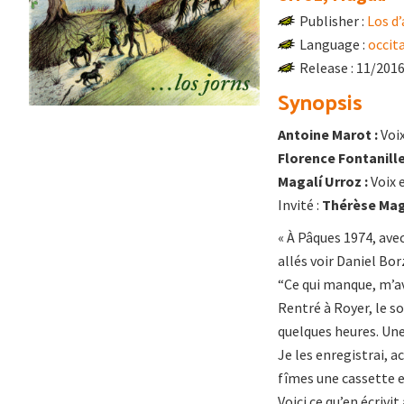
Publisher :
Los d’
Language :
occit
Release : 11/201
Synopsis
Antoine Marot :
Voix
Florence Fontanille
Magalí Urroz :
Voix 
Invité :
Thérèse Ma
« À Pâques 1974, avec
allés voir Daniel Bo
“Ce qui manque, m’av
Rentré à Royer, le s
quelques heures. Une 
Je les enregistrai,
fîmes une cassette et
Voici ce qu’en écrivi