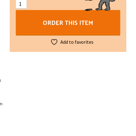
los
jorns
ORDER THIS ITEM
quantity
Add to favorites
s
en