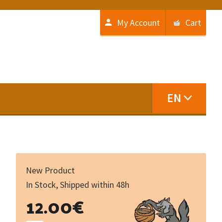
My Account
Cart
EN
New Product
In Stock, Shipped within 48h
En
12.00
€
tut
segre