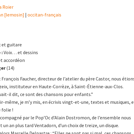
a Roier
an [lemosin]
|
occitan-français
6
 et guitare
 :
Voix… et dessins
et accordéon
ger
(14)
 François Faucher, directeur de l’atelier du père Castor, nous étion
rzeix, instituteur en Haute-Corrèze, à Saint-Étienne-aux-Clos.
ait-il dit, ce sont des chansons pour enfants.”
oir-même, je m’y mis, en écrivis vingt-et-une, textes et musiques, 
folie !
 accompagné par le Pop’Oc d’Alain Dostromon, de l’ensemble nous
 un an plus tard Ventadorn, d’un choix de treize, un disque.
t alors Marcelle Delpastre : “Elles ne sont pas si mal, ces chansons.