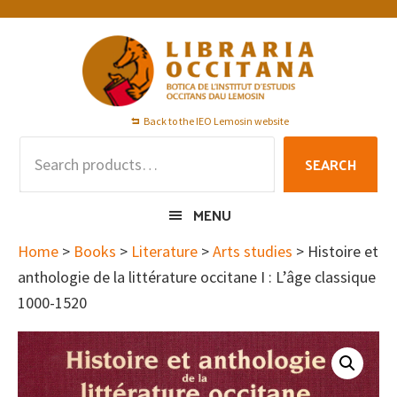
Skip
Skip
Skip
to
to
to
primary
main
footer
navigation
content
Back to the IEO Lemosin website
Search
SEARCH
for:
MENU
Home
>
Books
>
Literature
>
Arts studies
> Histoire et
anthologie de la littérature occitane I : L’âge classique
1000-1520