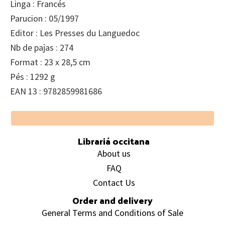
Linga : Francés
Parucion : 05/1997
Editor : Les Presses du Languedoc
Nb de pajas : 274
Format : 23 x 28,5 cm
Pés : 1292 g
EAN 13 : 9782859981686
Footer
Librariá occitana
About us
FAQ
Contact Us
Order and delivery
General Terms and Conditions of Sale