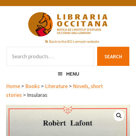
Skip
Skip
Skip
to
to
to
primary
main
footer
navigation
content
Back to the IEO Lemosin website
Search
SEARCH
for:
MENU
Home
>
Books
>
Literature
>
Novels, short
stories
> Insularas