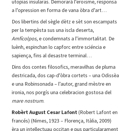
utopias insularas. Demorarà l’eroïsme, responsa
a l’opression en forma de vana òbra d’art…
Dos libertins del sègle dètz e sèt son escampats
per la tempèsta sus una iscla deserta,
Amfícolpos
, e condemnats a l’immortalitat. De
luènh, espinchan lo capforc entre sciéncia e
sapiença, fins al desastre terminal…
Dins dos contes filosofics, meravilhas de pluma
destricada, dos cap-d’òbra cortets – una Odissèa
e una Robinsonada – l’autor, grand mèstre en
ironia, nos porgís una celebracion gostosa del
mare nostrum
.
Robèrt August Cesar Lafont
(Robert Lafont en
francés) (Nimes, 1923 – Florença, Itàlia, 2009)
èra un intellectuau occitan e pus particularament