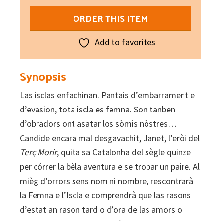
Insularas
ORDER THIS ITEM
quantity
Add to favorites
Synopsis
Las isclas enfachinan. Pantais d’embarrament e
d’evasion, tota iscla es femna. Son tanben
d’obradors ont asatar los sòmis nòstres…
Candide encara mal desgavachit, Janet, l’eròi del
Terç Morir
, quita sa Catalonha del sègle quinze
per córrer la bèla aventura e se trobar un paire. Al
mièg d’orrors sens nom ni nombre, rescontrarà
la Femna e l’Iscla e comprendrà que las rasons
d’estat an rason tard o d’ora de las amors o