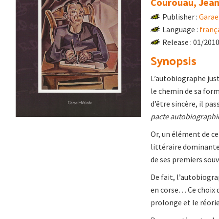
Courouau, Jean
Publisher :
Garae
Language :
franç
Release : 01/201
Synopsis
L’autobiographe justi
le chemin de sa form
d’être sincère, il p
pacte autobiograph
Or, un élément de ce 
littéraire dominante 
de ses premiers souve
De fait, l’autobiogra
en corse… Ce choix 
prolonge et le réori