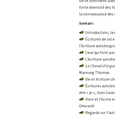
De ce continent subm
forte diversité des h
la connaissance des 
Somari :
Introduction, Je
Écritures de soi 
l’écriture autobiogr
Ceux qui font par
L’écriture autob
Le Cheval d’orgue
Mannaig Thomas
Vie et écriture c
Écritures autobi
dire « je », Jean Cas
Vivre et l’écrire 
Gherardi
Regards sur l’aut