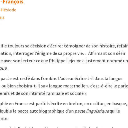
-François
 Hésiode
ais
0
fie toujours sa décision d’écrire : témoigner de son histoire, refai
ation, interroger l’énigme de sa propre vie… Affirmant son désir
asse avec son lecteur ce que Philippe Lejeune a justement nommé un
ique
.
pacte est resté dans l’ombre. L’auteur écrira-t-il dans la langue
ou bien choisira-t-il sa « langue maternelle », c’est-à-dire le parl
nirs et de son intimité familiale et sociale ?
phie en France est parfois écrite en breton, en occitan, en basque,
double le pacte autobiographique d’un
pacte linguistique
qui le
ente.