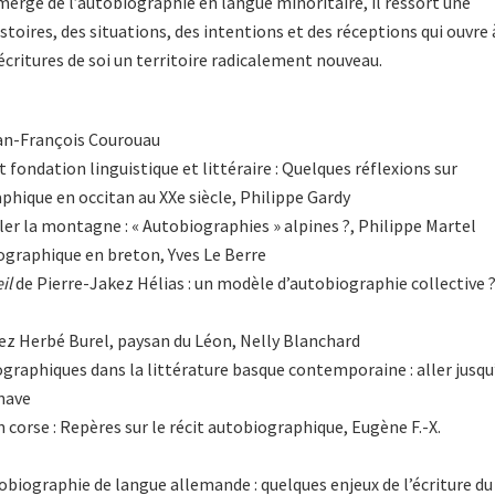
ergé de l’autobiographie en langue minoritaire, il ressort une
istoires, des situations, des intentions et des réceptions qui ouvre 
écritures de soi un territoire radicalement nouveau.
an-François Courouau
et fondation linguistique et littéraire : Quelques réflexions sur
aphique en occitan au XXe siècle, Philippe Gardy
ler la montagne : « Autobiographies » alpines ?, Philippe Martel
iographique en breton, Yves Le Berre
il
de Pierre-Jakez Hélias : un modèle d’autobiographie collective ?
hez Herbé Burel, paysan du Léon, Nelly Blanchard
ographiques dans la littérature basque contemporaine : aller jusqu
enave
en corse : Repères sur le récit autobiographique, Eugène F.-X.
obiographie de langue allemande : quelques enjeux de l’écriture du