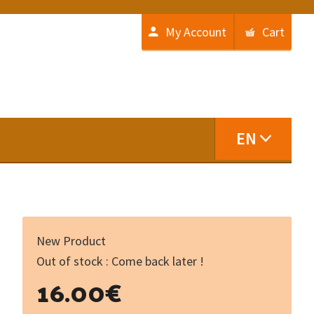
My Account
Cart
EN
New Product
Out of stock : Come back later !
16.00
€