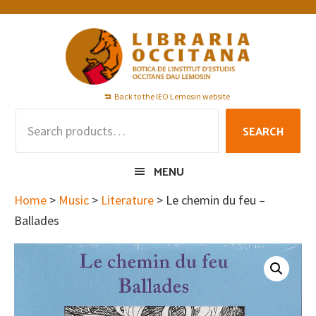
Skip
Skip
Skip
to
to
to
primary
main
footer
navigation
content
Back to the IEO Lemosin website
Search
SEARCH
for:
MENU
Home
>
Music
>
Literature
> Le chemin du feu –
Ballades