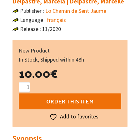
Delpastre, Marcela | Delpastre, Marcelle
Publisher :
Lo Chamin de Sent Jaume
Language :
français
Release : 11/2020
New Product
In Stock, Shipped within 48h
10.00
€
Le
chemin
ORDER THIS ITEM
du
feu
Add to favorites
-
Ballades
Synopsis