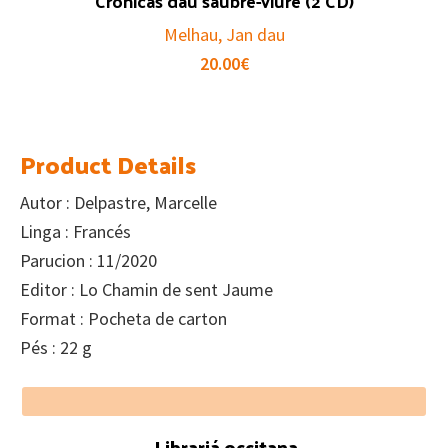
Cronicas dau saubre-viure (2 CD)
Melhau, Jan dau
20.00
€
Product Details
Autor : Delpastre, Marcelle
Linga : Francés
Parucion : 11/2020
Editor : Lo Chamin de sent Jaume
Format : Pocheta de carton
Pés : 22 g
Footer
Librariá occitana