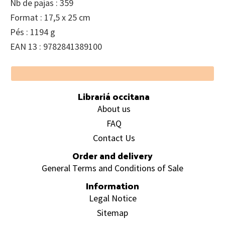
Nb de pajas : 359
Format : 17,5 x 25 cm
Pés : 1194 g
EAN 13 : 9782841389100
Footer
Librariá occitana
About us
FAQ
Contact Us
Order and delivery
General Terms and Conditions of Sale
Information
Legal Notice
Sitemap