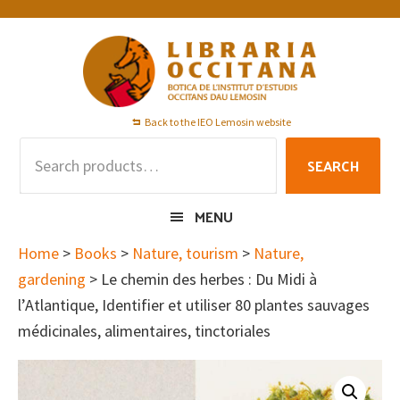
Skip
Skip
Skip
to
to
to
primary
main
footer
navigation
content
Back to the IEO Lemosin website
Search
SEARCH
for:
MENU
Home
>
Books
>
Nature, tourism
>
Nature,
gardening
> Le chemin des herbes : Du Midi à
l’Atlantique, Identifier et utiliser 80 plantes sauvages
médicinales, alimentaires, tinctoriales