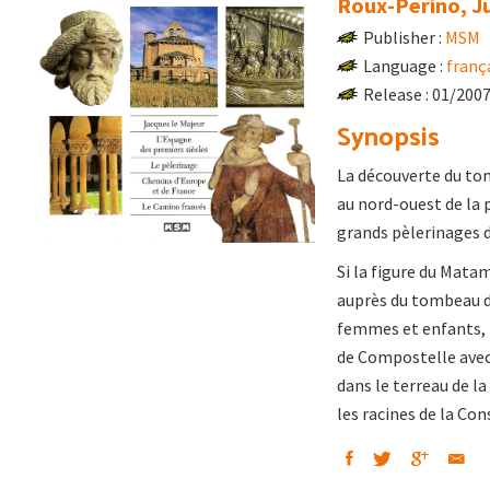
Roux-Perino, Ju
Publisher :
MSM
Language :
franç
Release : 01/200
Synopsis
La découverte du tomb
au nord-ouest de la p
grands pèlerinages d
Si la figure du Matam
auprès du tombeau de
femmes et enfants, n
de Compostelle avec,
dans le terreau de l
les racines de la Co