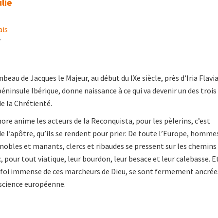
lie
ais
7
eau de Jacques le Majeur, au début du IXe siècle, près d’Iria Flavia
éninsule Ibérique, donne naissance à ce qui va devenir un des trois
e la Chrétienté.
ore anime les acteurs de la Reconquista, pour les pèlerins, c’est
 l’apôtre, qu’ils se rendent pour prier. De toute l’Europe, homme
obles et manants, clercs et ribaudes se pressent sur les chemins
 pour tout viatique, leur bourdon, leur besace et leur calebasse. E
a foi immense de ces marcheurs de Dieu, se sont fermement ancrée
nscience européenne.