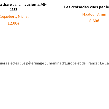
thare : 1. L’invasion 1198-
Les croisades vues par l
1212
Maalouf, Amin
Roquebert, Michel
8.60
€
12.00
€
ers siècles ; Le pélerinage ; Chemins d'Europe et de France ; Le 