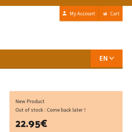
My Account
Cart
EN
New Product
Out of stock : Come back later !
22.95
€