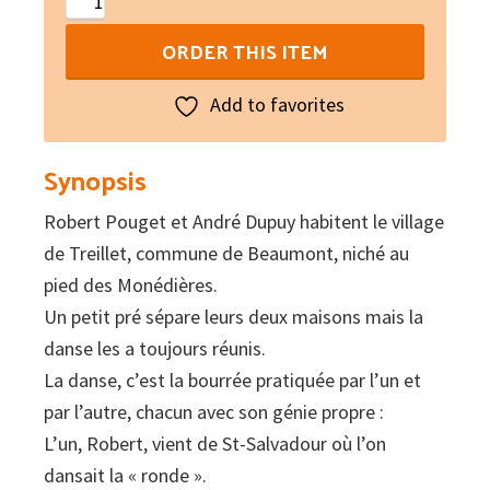
danseurs
ORDER THIS ITEM
de
bourrée
Add to favorites
de
Treillet
Synopsis
quantity
Robert Pouget et André Dupuy habitent le village
de Treillet, commune de Beaumont, niché au
pied des Monédières.
Un petit pré sépare leurs deux maisons mais la
danse les a toujours réunis.
La danse, c’est la bourrée pratiquée par l’un et
par l’autre, chacun avec son génie propre :
L’un, Robert, vient de St-Salvadour où l’on
dansait la « ronde ».