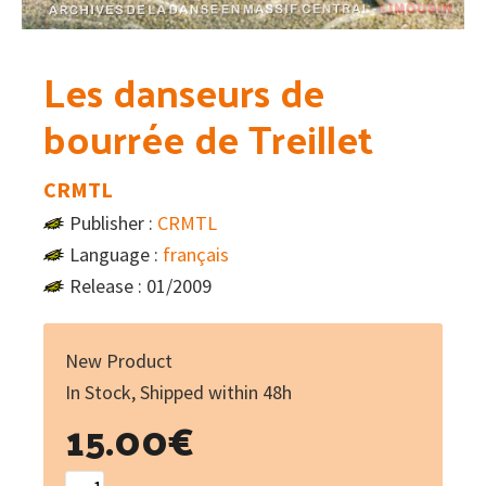
Les danseurs de
bourrée de Treillet
CRMTL
Publisher :
CRMTL
Language :
français
Release : 01/2009
New Product
In Stock, Shipped within 48h
15.00
€
Les