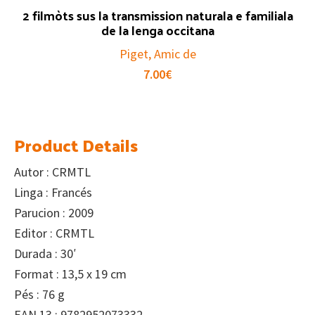
2 filmòts sus la transmission naturala e familiala
de la lenga occitana
Piget, Amic de
7.00
€
Product Details
Autor : CRMTL
Linga : Francés
Parucion : 2009
Editor : CRMTL
Durada : 30′
Format : 13,5 x 19 cm
Pés : 76 g
EAN 13 : 9782952073332