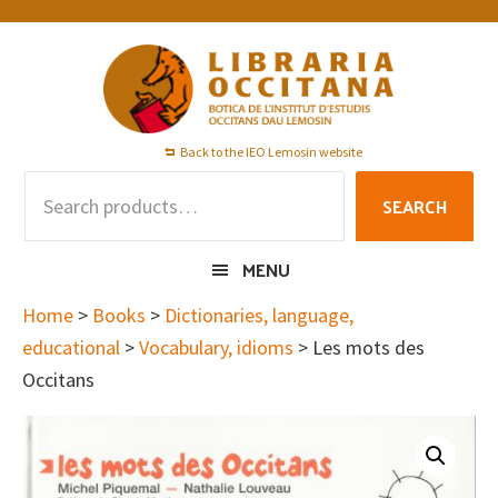
Skip
Skip
Skip
to
to
to
primary
main
footer
navigation
content
Back to the IEO Lemosin website
Search
SEARCH
for:
MENU
Home
>
Books
>
Dictionaries, language,
educational
>
Vocabulary, idioms
> Les mots des
Occitans