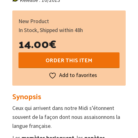
New Product
In Stock, Shipped within 48h
14.00
€
Les
ORDER THIS ITEM
mots
des
Add to favorites
Occitans
quantity
Synopsis
Ceux qui arrivent dans notre Midi s’étonnent
souvent de la façon dont nous assaisonnons la
langue française.
Les
mamètes barjaquent
, les
papètes