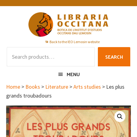
Skip
Skip
Skip
to
to
to
primary
main
footer
navigation
content
Back to the IEO Lemosin website
Search
SEARCH
for:
MENU
Home
>
Books
>
Literature
>
Arts studies
> Les plus
grands troubadours