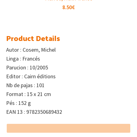
8.50
€
Product Details
Autor : Cosem, Michel
Linga : Francés
Parucion : 10/2005
Editor : Cairn éditions
Nb de pajas : 101
Format : 15 x 21 cm
Pés : 152 g
EAN 13 : 9782350689432
Footer