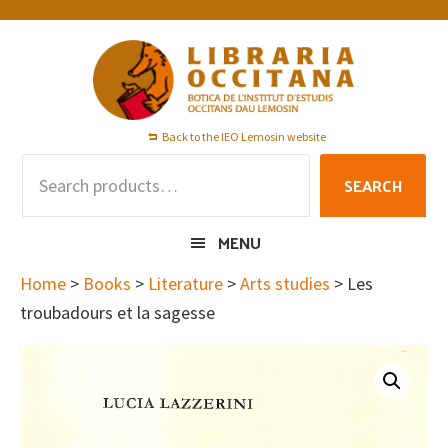
Skip
Skip
Skip
to
to
to
primary
main
footer
navigation
content
Back to the IEO Lemosin website
Search
SEARCH
for:
MENU
Home
>
Books
>
Literature
>
Arts studies
> Les
troubadours et la sagesse