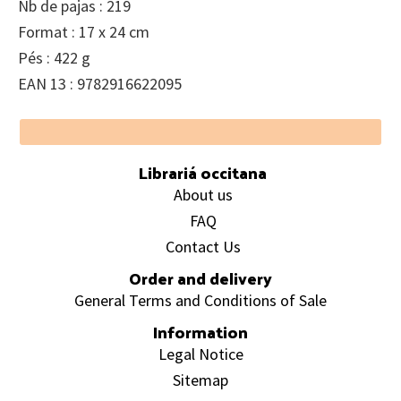
Nb de pajas : 219
Format : 17 x 24 cm
Pés : 422 g
EAN 13 : 9782916622095
Footer
Librariá occitana
About us
FAQ
Contact Us
Order and delivery
General Terms and Conditions of Sale
Information
Legal Notice
Sitemap