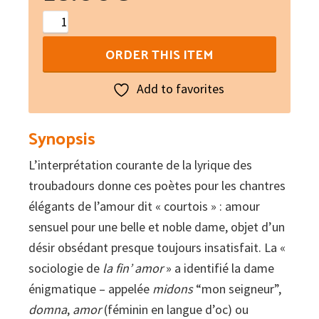
Les
troubadours
ORDER THIS ITEM
et
la
Add to favorites
sagesse
quantity
Synopsis
L’interprétation courante de la lyrique des
troubadours donne ces poètes pour les chantres
élégants de l’amour dit « courtois » : amour
sensuel pour une belle et noble dame, objet d’un
désir obsédant presque toujours insatisfait. La «
sociologie de
la fin’ amor
» a identifié la dame
énigmatique – appelée
midons
“mon seigneur”,
domna
,
amor
(féminin en langue d’oc) ou