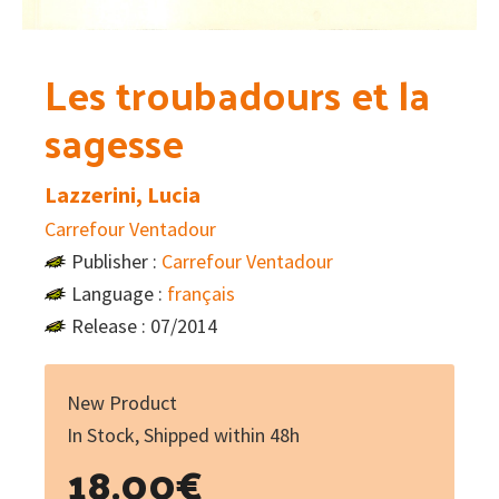
Les troubadours et la
sagesse
Lazzerini, Lucia
Carrefour Ventadour
Publisher :
Carrefour Ventadour
Language :
français
Release : 07/2014
New Product
In Stock, Shipped within 48h
18.00
€