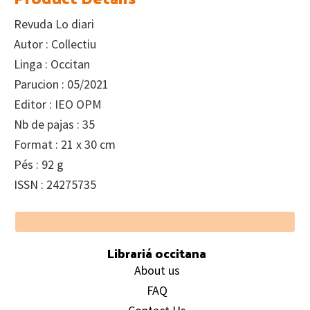
Revuda Lo diari
Autor : Collectiu
Linga : Occitan
Parucion : 05/2021
Editor : IEO OPM
Nb de pajas : 35
Format : 21 x 30 cm
Pés : 92 g
ISSN : 24275735
Footer
Librariá occitana
About us
FAQ