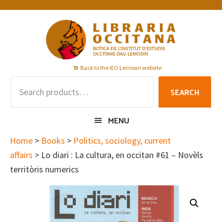
Skip
Skip
Skip
to
to
to
primary
main
footer
navigation
content
Back to the IEO Lemosin website
Search
SEARCH
for:
MENU
Home
>
Books
>
Politics, sociology, current
affairs
> Lo diari : La cultura, en occitan #61 – Novèls
territòris numerics