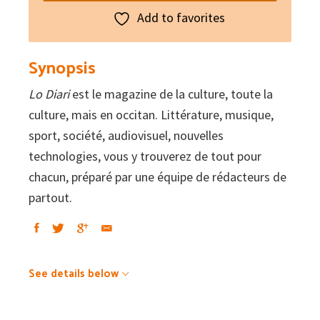
:
Add to favorites
La
cultura,
Synopsis
en
Lo Diari
est le magazine de la culture, toute la
occitan
culture, mais en occitan. Littérature, musique,
#61
sport, société, audiovisuel, nouvelles
–
technologies, vous y trouverez de tout pour
Novèls
chacun, préparé par une équipe de rédacteurs de
territòris
partout.
numerics
quantity
See details below