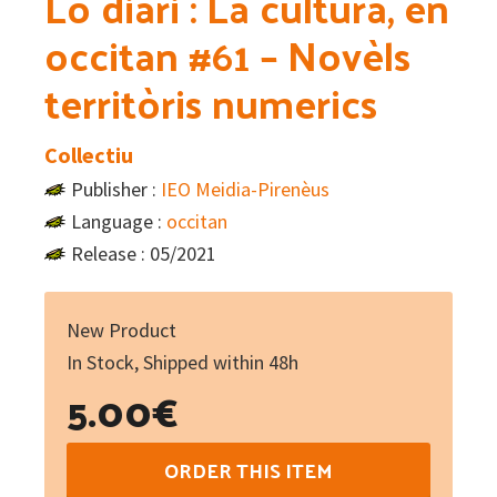
Lo diari : La cultura, en
occitan #61 – Novèls
territòris numerics
Collectiu
Publisher :
IEO Meidia-Pirenèus
Language :
occitan
Release : 05/2021
New Product
In Stock, Shipped within 48h
5.00
€
Lo
ORDER THIS ITEM
diari