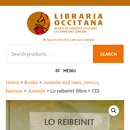
Skip
Skip
Skip
to
to
to
primary
main
footer
navigation
content
Back to the IEO Lemosin website
Search
SEARCH
for:
MENU
Home
>
Books
>
Juvenile and teen, comics,
humour
>
Juvenile
> Lo reibeinit (libre + CD)