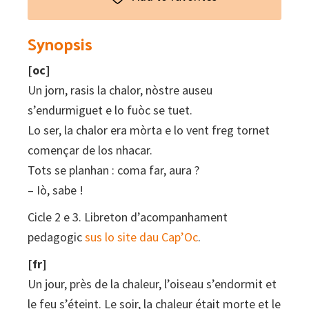
CD)
quantity
Synopsis
[oc]
Un jorn, rasis la chalor, nòstre auseu
s’endurmiguet e lo fuòc se tuet.
Lo ser, la chalor era mòrta e lo vent freg tornet
començar de los nhacar.
Tots se planhan : coma far, aura ?
– Iò, sabe !
Cicle 2 e 3. Libreton d’acompanhament
pedagogic
sus lo site dau Cap’Oc
.
[fr]
Un jour, près de la chaleur, l’oiseau s’endormit et
le feu s’éteint. Le soir, la chaleur était morte et le