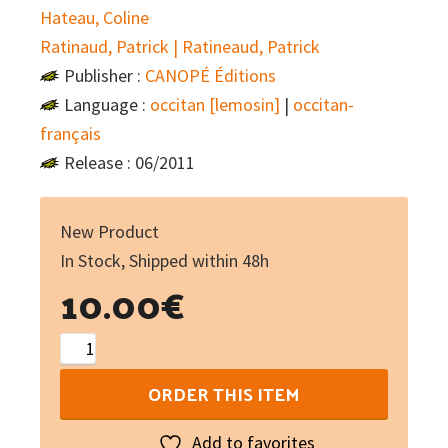
Hateau, Coline
Ratinaud, Patrick | Ratineaud, Patrick
Publisher :
CANOPÉ Éditions
Language :
occitan [lemosin]
|
occitan-
français
Release : 06/2011
New Product
In Stock, Shipped within 48h
10.00
€
Lo
reibeinit
ORDER THIS ITEM
(libre
+
Add to favorites