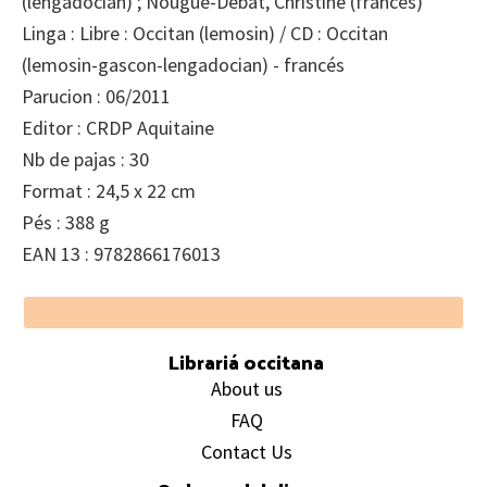
(lengadocian) ; Nougué-Debat, Christine (francés)
Linga : Libre : Occitan (lemosin) / CD : Occitan
(lemosin-gascon-lengadocian) - francés
Parucion : 06/2011
Editor : CRDP Aquitaine
Nb de pajas : 30
Format : 24,5 x 22 cm
Pés : 388 g
EAN 13 : 9782866176013
Footer
Librariá occitana
About us
FAQ
Contact Us