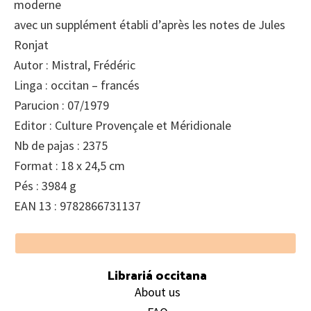
moderne
avec un supplément établi d’après les notes de Jules
Ronjat
Autor : Mistral, Frédéric
Linga : occitan – francés
Parucion : 07/1979
Editor : Culture Provençale et Méridionale
Nb de pajas : 2375
Format : 18 x 24,5 cm
Pés : 3984 g
EAN 13 : 9782866731137
Footer
Librariá occitana
About us