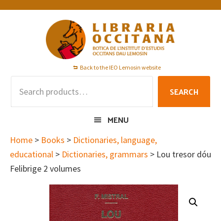
Skip
Skip
Skip
to
to
to
primary
main
footer
navigation
content
Back to the IEO Lemosin website
Search
SEARCH
for:
MENU
Home
>
Books
>
Dictionaries, language,
educational
>
Dictionaries, grammars
> Lou tresor dóu
Felibrige 2 volumes