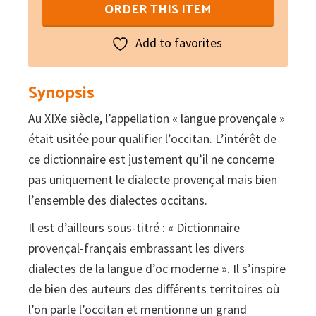
Lou
ORDER THIS ITEM
tresor
dóu
Add to favorites
Felibrige
2
Synopsis
volumes
Au XIXe siècle, l’appellation « langue provençale »
quantity
était usitée pour qualifier l’occitan. L’intérêt de
ce dictionnaire est justement qu’il ne concerne
pas uniquement le dialecte provençal mais bien
l’ensemble des dialectes occitans.
Il est d’ailleurs sous-titré : « Dictionnaire
provençal-français embrassant les divers
dialectes de la langue d’oc moderne ». Il s’inspire
de bien des auteurs des différents territoires où
l’on parle l’occitan et mentionne un grand