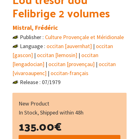
Felibrige 2 volumes
Mistral, Frédéric
Publisher :
Culture Provençale et Méridionale
Language :
occitan [auvernhat]
|
occitan
[gascon]
|
occitan [lemosin]
|
occitan
[lengadocian]
|
occitan [provençau]
|
occitan
[vivaroaupenc]
|
occitan-français
Release : 07/1979
New Product
In Stock, Shipped within 48h
135.00
€