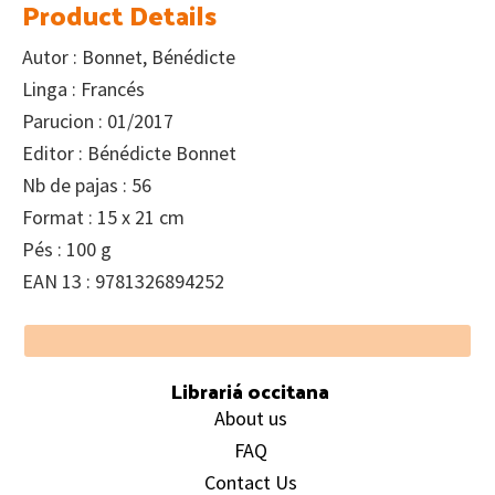
Product Details
Autor : Bonnet, Bénédicte
Linga : Francés
Parucion : 01/2017
Editor : Bénédicte Bonnet
Nb de pajas : 56
Format : 15 x 21 cm
Pés : 100 g
EAN 13 : 9781326894252
Footer
Librariá occitana
About us
FAQ
Contact Us