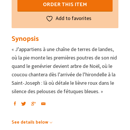
Ma
ORDER THIS ITEM
vie
rose
Add to favorites
Pomme-
Châtaigne
Synopsis
quantity
« J’appartiens à une chaîne de terres de landes,
où la pie monte les premières poutres de son nid
quand le genévrier devient arbre de Noël, où le
coucou chantera dès l’arrivée de l’hirondelle à la
Saint-Joseph : là où détale le lièvre roux dans le
silence des pelouses de fétuques bleues. »
See details below