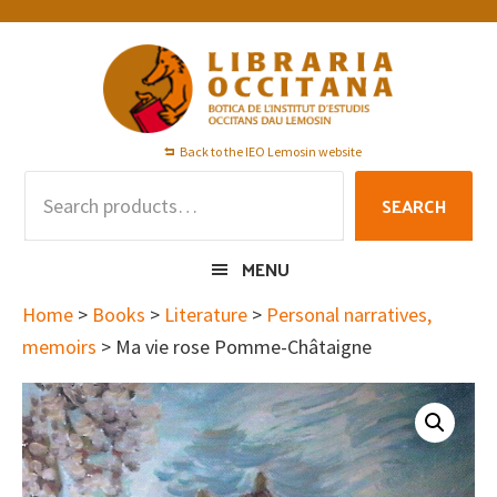
Skip
Skip
Skip
to
to
to
primary
main
footer
navigation
content
Back to the IEO Lemosin website
Search
SEARCH
for:
MENU
Home
>
Books
>
Literature
>
Personal narratives,
memoirs
> Ma vie rose Pomme-Châtaigne