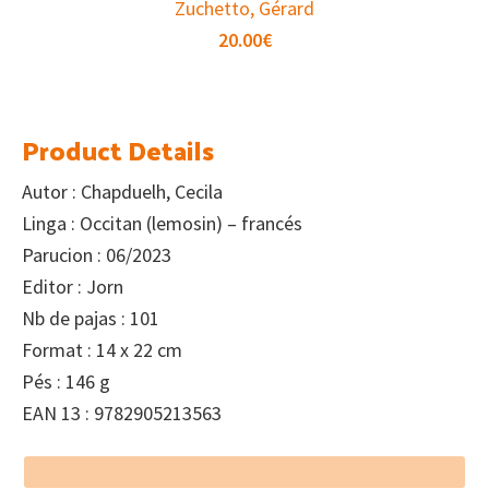
Zuchetto, Gérard
20.00
€
Product Details
Autor : Chapduelh, Cecila
Linga : Occitan (lemosin) – francés
Parucion : 06/2023
Editor : Jorn
Nb de pajas : 101
Format : 14 x 22 cm
Pés : 146 g
EAN 13 : 9782905213563
Footer