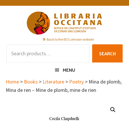
Skip
Skip
Skip
to
to
to
primary
main
footer
navigation
content
Back to the IEO Lemosin website
Search
SEARCH
for:
MENU
Home
>
Books
>
Literature
>
Poetry
> Mina de plomb,
Mina de ren – Mine de plomb, mine de rien