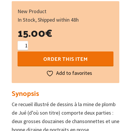
New Product
In Stock, Shipped within 48h
15.00
€
Mina
de
ORDER THIS ITEM
plomb,
Mina
Add to favorites
de
ren
Synopsis
–
Ce recueil illustré de dessins à la mine de plomb
Mine
de Jué (d’où son titre) comporte deux parties :
de
deux grosses douzaines de chansonnettes et une
plomb,
bonne dizaine de portraits en prose.
mine