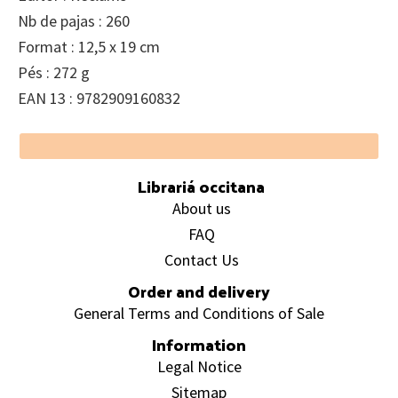
Nb de pajas : 260
Format : 12,5 x 19 cm
Pés : 272 g
EAN 13 : 9782909160832
Footer
Librariá occitana
About us
FAQ
Contact Us
Order and delivery
General Terms and Conditions of Sale
Information
Legal Notice
Sitemap