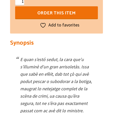
Murtres
en
ORDER THIS ITEM
cadena
quantity
Add to favorites
Synopsis
E quan s’estó sedut, la cara que’u
s’illuminè d’un gran arrisoletàs. Issa
que sabè en efèit, dab tot çò qui avè
podut pescar o subodorar a la botiga,
maugrat lo netejatge complet de la
scèna de crimi, ua causa qu’èra
segura, tot ne s’èra pas exactament
passat com ac avè dit lo ministre.