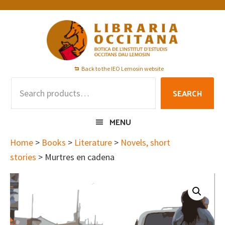
Skip
Skip
Skip
to
to
to
primary
main
footer
navigation
content
Back to the IEO Lemosin website
Search
SEARCH
for:
MENU
Home
>
Books
>
Literature
>
Novels, short
stories
> Murtres en cadena