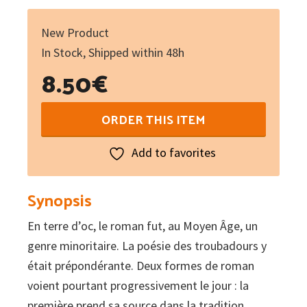
New Product
In Stock, Shipped within 48h
8.50
€
Nouvelles
ORDER THIS ITEM
occitanes
du
Add to favorites
Moyen
Âge
Synopsis
quantity
En terre d’oc, le roman fut, au Moyen Âge, un
genre minoritaire. La poésie des troubadours y
était prépondérante. Deux formes de roman
voient pourtant progressivement le jour : la
première prend sa source dans la tradition