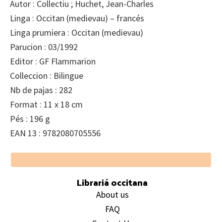
Autor : Collectiu ; Huchet, Jean-Charles
Linga : Occitan (medievau) – francés
Linga prumiera : Occitan (medievau)
Parucion : 03/1992
Editor : GF Flammarion
Colleccion : Bilingue
Nb de pajas : 282
Format : 11 x 18 cm
Pés : 196 g
EAN 13 : 9782080705556
Footer
Librariá occitana
About us
FAQ