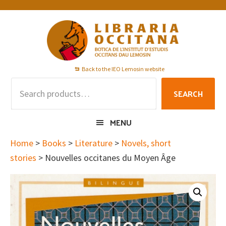
Skip
Skip
Skip
to
to
to
primary
main
footer
navigation
content
Back to the IEO Lemosin website
Search
SEARCH
for:
MENU
Home
>
Books
>
Literature
>
Novels, short
stories
> Nouvelles occitanes du Moyen Âge