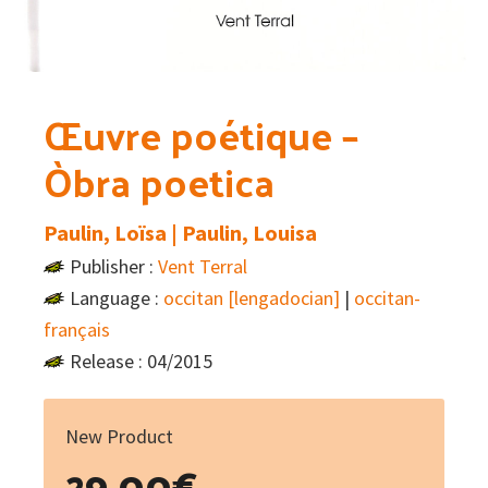
Œuvre poétique –
Òbra poetica
Paulin, Loïsa | Paulin, Louisa
Publisher :
Vent Terral
Language :
occitan [lengadocian]
|
occitan-
français
Release : 04/2015
New Product
29.00
€