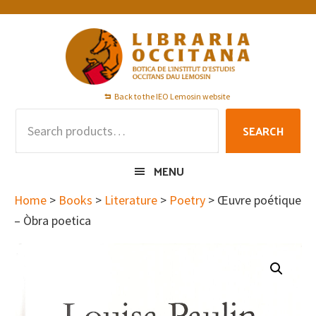
Skip
Skip
Skip
to
to
to
primary
main
footer
navigation
content
Back to the IEO Lemosin website
Search
SEARCH
for:
MENU
Home
>
Books
>
Literature
>
Poetry
> Œuvre poétique
– Òbra poetica