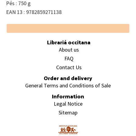
Pés : 750 g
EAN 13 : 9782859271138
Footer
Librariá occitana
About us
FAQ
Contact Us
Order and delivery
General Terms and Conditions of Sale
Information
Legal Notice
Sitemap