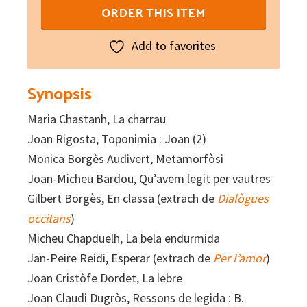
Paraulas
ORDER THIS ITEM
de
Novelum
Add to favorites
N°
177
Synopsis
quantity
Maria Chastanh, La charrau
Joan Rigosta, Toponimia : Joan (2)
Monica Borgès Audivert, Metamorfòsi
Joan-Micheu Bardou, Qu’avem legit per vautres
Gilbert Borgès, En classa (extrach de
Dialògues
occitans
)
Micheu Chapduelh, La bela endurmida
Jan-Peire Reidi, Esperar (extrach de
Per l’amor
)
Joan Cristòfe Dordet, La lebre
Joan Claudi Dugròs, Ressons de legida : B.