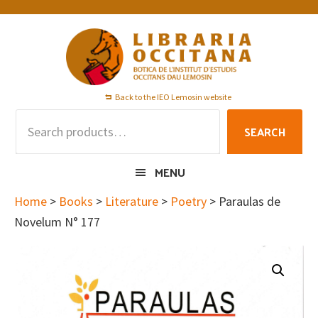
Skip
Skip
Skip
to
to
to
primary
main
footer
navigation
content
Back to the IEO Lemosin website
Search
SEARCH
for:
MENU
Home
>
Books
>
Literature
>
Poetry
> Paraulas de
Novelum N° 177