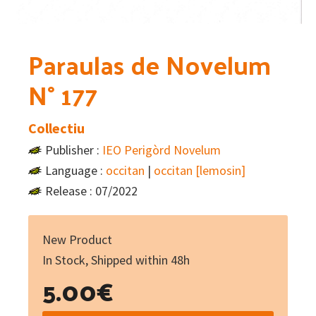
Paraulas de Novelum
N° 177
Collectiu
Publisher :
IEO Perigòrd Novelum
Language :
occitan
|
occitan [lemosin]
Release : 07/2022
New Product
In Stock, Shipped within 48h
5.00
€