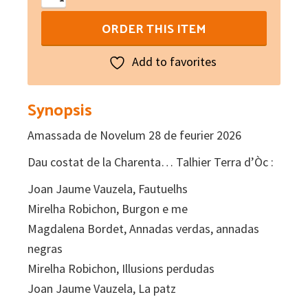
de
ORDER THIS ITEM
Novelum
N°
Add to favorites
191
quantity
Synopsis
Amassada de Novelum 28 de feurier 2026
Dau costat de la Charenta… Talhier Terra d’Òc :
Joan Jaume Vauzela, Fautuelhs
Mirelha Robichon, Burgon e me
Magdalena Bordet, Annadas verdas, annadas
negras
Mirelha Robichon, Illusions perdudas
Joan Jaume Vauzela, La patz