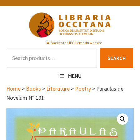
Skip
Skip
Skip
to
to
to
primary
main
footer
navigation
content
Back to the IEO Lemosin website
Search
SEARCH
for:
MENU
Home
>
Books
>
Literature
>
Poetry
> Paraulas de
Novelum N° 191