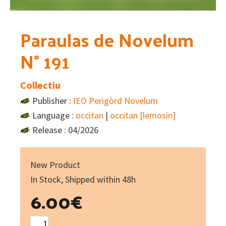
Paraulas de Novelum
N° 191
Collectiu
Publisher :
IEO Perigòrd Novelum
Language :
occitan
|
occitan [lemosin]
Release : 04/2026
New Product
In Stock, Shipped within 48h
6.00
€
Paraulas