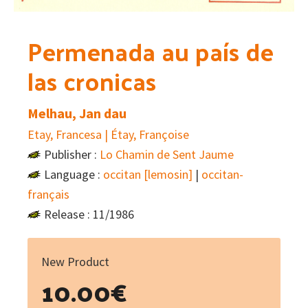
Permenada au país de
las cronicas
Melhau, Jan dau
Etay, Francesa | Étay, Françoise
Publisher :
Lo Chamin de Sent Jaume
Language :
occitan [lemosin]
|
occitan-
français
Release : 11/1986
New Product
10.00
€