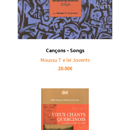
Cançons – Songs
Moussu T e lei Jovents
20.00
€