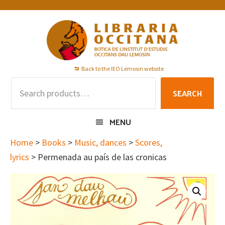
Skip
Skip
Skip
to
to
to
primary
main
footer
navigation
content
Back to the IEO Lemosin website
Search
SEARCH
for:
MENU
Home
>
Books
>
Music, dances
>
Scores,
lyrics
> Permenada au país de las cronicas