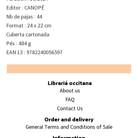
Editor : CANOPÉ
Nb de pajas : 44
Format : 24 x 22 cm
Cuberta cartonada
Pés : 484 g
EAN 13 : 9782240056597
Footer
Librariá occitana
About us
FAQ
Contact Us
Order and delivery
General Terms and Conditions of Sale
Information