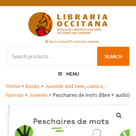
Skip
Skip
Skip
to
to
to
primary
main
footer
navigation
content
Back to the IEO Lemosin website
Search
SEARCH
for:
MENU
Home
>
Books
>
Juvenile and teen, comics,
humour
>
Juvenile
> Peschaires de mots (libre + audiò)