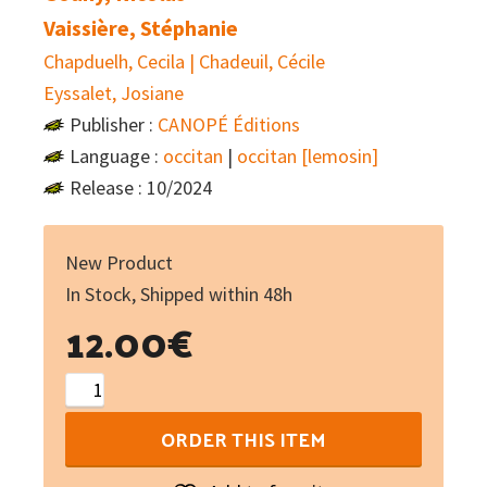
Vaissière, Stéphanie
Chapduelh, Cecila | Chadeuil, Cécile
Eyssalet, Josiane
Publisher :
CANOPÉ Éditions
Language :
occitan
|
occitan [lemosin]
Release : 10/2024
New Product
In Stock, Shipped within 48h
12.00
€
Peschaires
de
ORDER THIS ITEM
mots
(libre