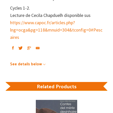
Cycles 1-2.
Lecture de Cecila Chapduelh disponible sus
https://www.capoc.fr/articles.php?
lng=ocga&pg=118&mnuid=304&tconfig=0#Pesc
aires
See details below
Related Products