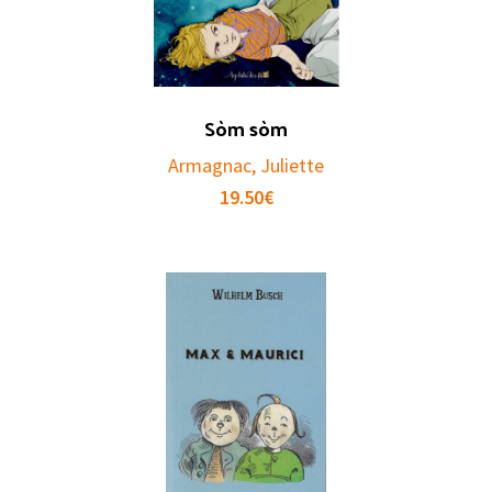
Sòm sòm
Armagnac, Juliette
19.50
€