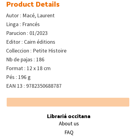
Product Details
Autor : Macé, Laurent
Linga : Francés
Parucion : 01/2023
Editor : Cairn éditions
Colleccion : Petite Histoire
Nb de pajas : 186
Format : 12 x 18 cm
Pés : 196 g
EAN 13 : 9782350688787
Footer
Librariá occitana
About us
FAQ