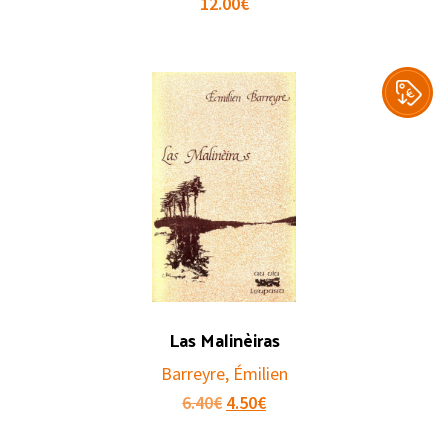
12.00
€
Las Malinèiras
Barreyre, Émilien
Original
Current
6.40
€
4.50
€
price
price