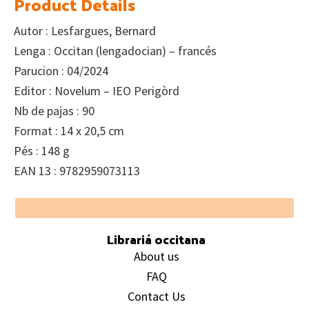
Product Details
Autor : Lesfargues, Bernard
Lenga : Occitan (lengadocian) – francés
Parucion : 04/2024
Editor : Novelum – IEO Perigòrd
Nb de pajas : 90
Format : 14 x 20,5 cm
Pés : 148 g
EAN 13 : 9782959073113
Footer
Librariá occitana
About us
FAQ
Contact Us