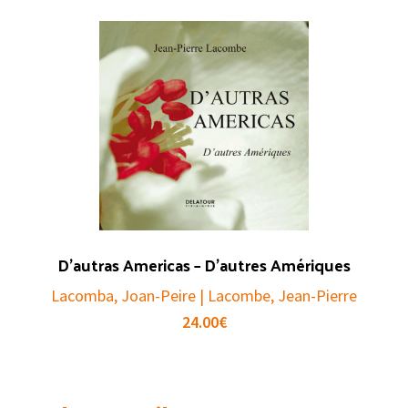
was:
is:
6.40€.
4.50€.
D’autras Americas – D’autres Amériques
Lacomba, Joan-Peire | Lacombe, Jean-Pierre
24.00
€