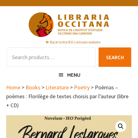
Skip
Skip
Skip
to
to
to
primary
main
footer
navigation
content
Back to the IEO Lemosin website
Search
SEARCH
for:
MENU
Home
>
Books
>
Literature
>
Poetry
> Poèmas –
poèmes : Florilège de textes choisis par l’auteur (libre
+ CD)