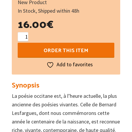
New Product
In Stock, Shipped within 48h
16.00
€
Poèmas
-
ORDER THIS ITEM
poèmes
:
Add to favorites
Florilège
de
Synopsis
textes
La poésie occitane est, à l’heure actuelle, la plus
choisis
ancienne des poésies vivantes. Celle de Bernard
par
Lesfargues, dont nous commémorons cette
l'auteur
année le centenaire de la naissance, est reconnue
(libre
riche, vivante, contemporaine, de haute qualité.
+