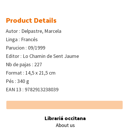
Product Details
Autor : Delpastre, Marcela
Linga : Francés
Parucion : 09/1999
Editor : Lo Chamin de Sent Jaume
Nb de pajas : 227
Format : 14,5 x 21,5 cm
Pés : 340 g
EAN 13 : 9782913238039
Footer
Librariá occitana
About us