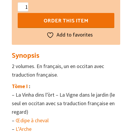
Poèmes
dramatiques
ORDER THIS ITEM
II
quantity
Add to favorites
Synopsis
2 volumes. En français, un en occitan avec
traduction française.
Tòme I
:
– La Vinha dins l’òrt – La Vigne dans le jardin (le
seul en occitan avec sa traduction française en
regard)
–
Œdipe à cheval
–
L’Arche