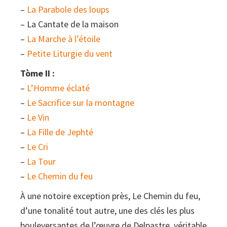
–
La Parabole des loups
– La Cantate de la maison
–
La Marche à l’étoile
–
Petite Liturgie du vent
Tòme II :
–
L’Homme éclaté
–
Le Sacrifice sur la montagne
–
Le Vin
–
La Fille de Jephté
–
Le Cri
–
La Tour
–
Le Chemin du feu
À une notoire exception près, Le Chemin du feu,
d’une tonalité tout autre, une des clés les plus
bouleversantes de l’œuvre de Delpastre, véritable