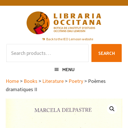
Skip
Skip
Skip
to
to
to
primary
main
footer
navigation
content
Back to the IEO Lemosin website
Search
SEARCH
for:
MENU
Home
>
Books
>
Literature
>
Poetry
> Poèmes
dramatiques II