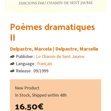
Poèmes dramatiques
II
Delpastre, Marcela | Delpastre, Marcelle
Publisher :
Lo Chamin de Sent Jaume
Language :
français
Release : 09/1999
New Product
In Stock, Shipped within 48h
16.50
€