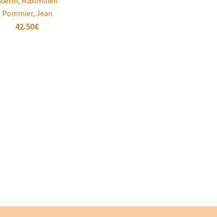
uérin, Maximilien
Pommier, Jean
42.50
€