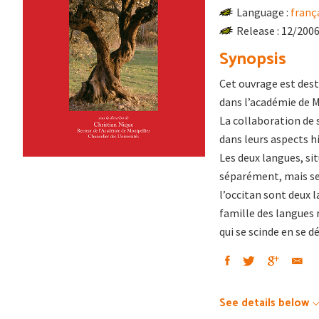
Language :
franç
Release : 12/200
Synopsis
Cet ouvrage est dest
dans l’académie de Mo
La collaboration de 
dans leurs aspects h
Les deux langues, si
séparément, mais se
l’occitan sont deux 
famille des langues
qui se scinde en se d
See details below