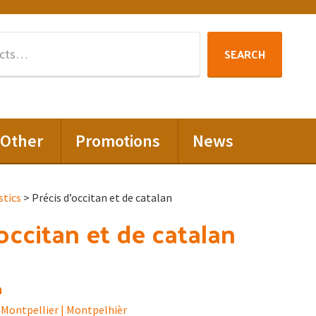
Search
SEARCH
for:
Other
Promotions
News
stics
> Précis d’occitan et de catalan
’occitan et de catalan
n
Montpellier | Montpelhièr