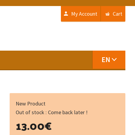
My Account
Cart
EN
New Product
Out of stock : Come back later !
13.00
€