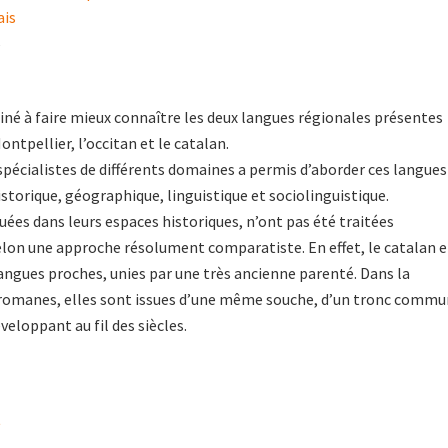
ais
6
iné à faire mieux connaître les deux langues régionales présentes
ntpellier, l’occitan et le catalan.
spécialistes de différents domaines a permis d’aborder ces langues
istorique, géographique, linguistique et sociolinguistique.
tuées dans leurs espaces historiques, n’ont pas été traitées
lon une approche résolument comparatiste. En effet, le catalan e
langues proches, unies par une très ancienne parenté. Dans la
 romanes, elles sont issues d’une même souche, d’un tronc commu
éveloppant au fil des siècles.