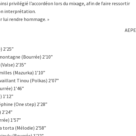
insi privilégié l’accordéon lors du mixage, afin de faire ressortir
on interprétation.
ur lui rendre hommage. »
AEP
) 2’25”
 montagne (Bourrée) 2’10”
(Valse) 2’35”
milles (Mazurka) 1’10”
 vaillant Tinou (Polkas) 2’07”
urrée) 1’46”
) 1’12”
éphine (One step) 2’28”
) 2’24”
rrée) 1’57”
a torta (Mélodie) 2’58”
ujouly (Bourrée) 1’22”