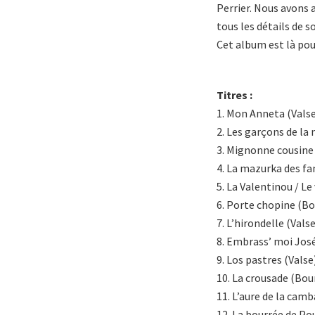
Perrier. Nous avons a
tous les détails de s
Cet album est là po
Titres :
1. Mon Anneta (Valse
2. Les garçons de la
3. Mignonne cousine 
4. La mazurka des fa
5. La Valentinou / Le
6. Porte chopine (Bo
7. L’hirondelle (Valse
8. Embrass’ moi Jos
9. Los pastres (Valse
10. La crousade (Bou
11. L’aure de la camb
12. La bourrée de Po