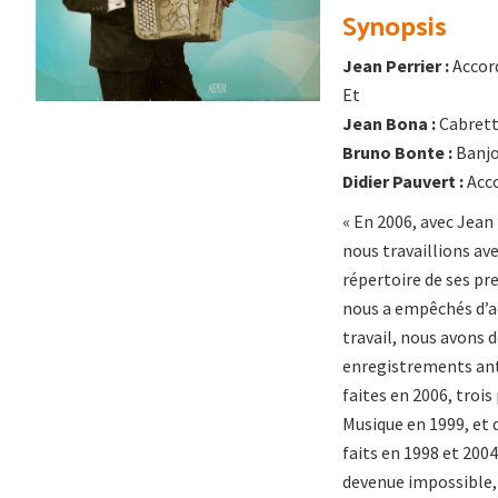
Synopsis
Jean Perrier :
Accor
Et
Jean Bona :
Cabret
Bruno Bonte :
Banj
Didier Pauvert :
Acc
« En 2006, avec Jean 
nous travaillions av
répertoire de ses pr
nous a empêchés d’ac
travail, nous avons 
enregistrements anté
faites en 2006, troi
Musique en 1999, et 
faits en 1998 et 200
devenue impossible, 