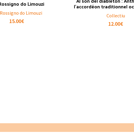
Al son del diableton : Ant
Rossigno do Limouzi
l’accordéon traditionnel occ
 Rossigno do Limouzi
Collectiu
15.00
€
12.00
€