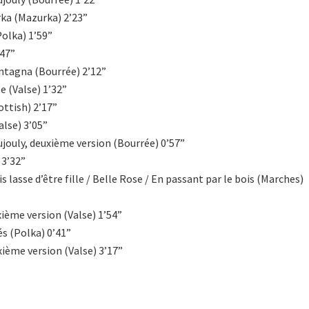
rka (Mazurka) 2’23”
Polka) 1’59”
’47”
ntagna (Bourrée) 2’12”
e (Valse) 1’32”
cottish) 2’17”
alse) 3’05”
ujouly, deuxième version (Bourrée) 0’57”
 3’32”
uis lasse d’être fille / Belle Rose / En passant par le bois (Marches)
xième version (Valse) 1’54”
és (Polka) 0’41”
ième version (Valse) 3’17”