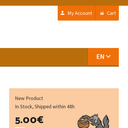
My Account
Cart
EN
New Product
In Stock, Shipped within 48h
Quand
5.00
€
tu
joues