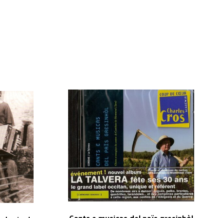
Cants e musicas del païs gresinhòl