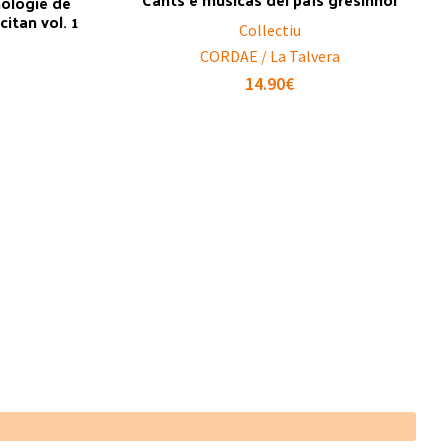
hologie de
itan vol. 1
Collectiu
CORDAE / La Talvera
14.90
€