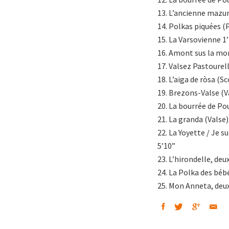
13. L’ancienne mazu
14. Polkas piquées (
15. La Varsovienne 1
16. Amont sus la mo
17. Valsez Pastourell
18. L’aiga de ròsa (S
19. Brezons-Valse (V
20. La bourrée de Po
21. La granda (Valse)
22. La Yoyette / Je s
5’10”
23. L’hirondelle, deu
24. La Polka des béb
25. Mon Anneta, deux