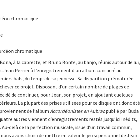
déon chromatique
te
o
ordéon chromatique
Bona, à la cabrette, et Bruno Bonte, au banjo, réunis autour de lui,
ec Jean Perrier à l’enregistrement d’un album consacré au
emiers bals, du temps de sa jeunesse. Sa disparition prématurée
hever ce projet. Disposant d’un certain nombre de plages de
décidé de continuer, pour Jean, son projet, en ajoutant quelques
rieurs. La plupart des prises utilisées pour ce disque ont donc été
s proviennent de l’album
Accordéonistes en Aubrac
publié par Buda
quatre autres viennent d’enregistrements restés jusqu’ici inédits,
4. Au-delà de la perfection musicale, issue d’un travail commun,
nous avons choisi de mettre en valeur le jeu si personnel de Jean