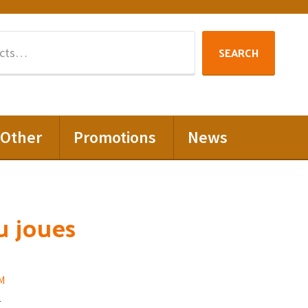
Search
SEARCH
for:
Other
Promotions
News
u joues
M
2