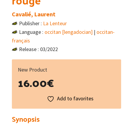
rouge
Cavalié, Laurent
Publisher :
La Lenteur
Language :
occitan [lengadocian]
|
occitan-
français
Release : 03/2022
New Product
16.00
€
Add to favorites
Synopsis