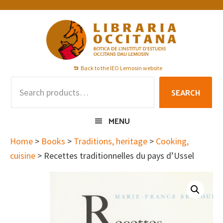
Skip
Skip
Skip
to
to
to
primary
main
footer
navigation
content
Back to the IEO Lemosin website
Search
SEARCH
for:
MENU
Home
>
Books
>
Traditions, heritage
>
Cooking,
cuisine
> Recettes traditionnelles du pays d’Ussel