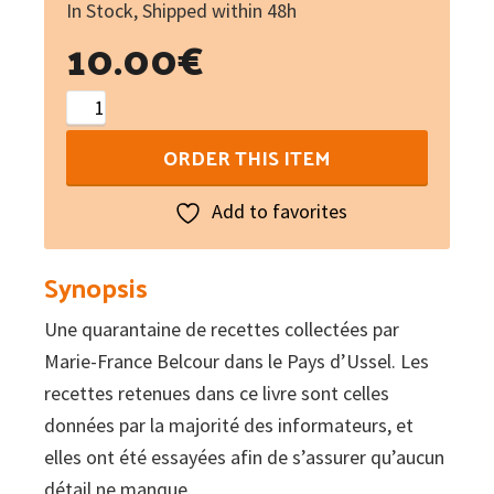
In Stock, Shipped within 48h
10.00
€
Recettes
traditionnelles
ORDER THIS ITEM
du
pays
Add to favorites
d'Ussel
quantity
Synopsis
Une quarantaine de recettes collectées par
Marie-France Belcour dans le Pays d’Ussel. Les
recettes retenues dans ce livre sont celles
données par la majorité des informateurs, et
elles ont été essayées afin de s’assurer qu’aucun
détail ne manque.