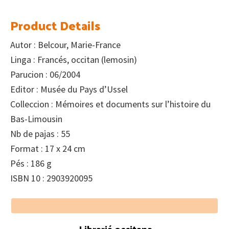
Product Details
Autor : Belcour, Marie-France
Linga : Francés, occitan (lemosin)
Parucion : 06/2004
Editor : Musée du Pays d’Ussel
Colleccion : Mémoires et documents sur l’histoire du
Bas-Limousin
Nb de pajas : 55
Format : 17 x 24 cm
Pés : 186 g
ISBN 10 : 2903920095
Footer
Librariá occitana