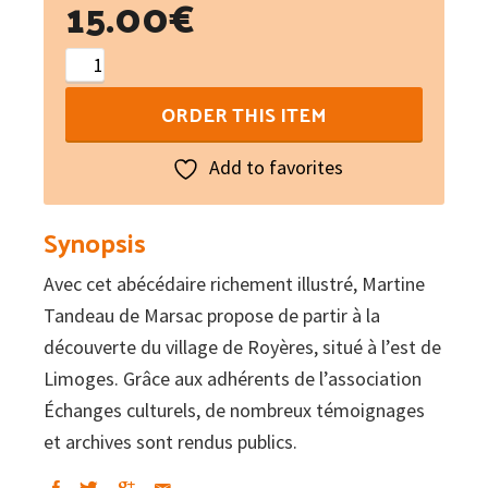
15.00
€
Royères
:
ORDER THIS ITEM
Les
abécédaires
Add to favorites
du
Limousin
Synopsis
quantity
Avec cet abécédaire richement illustré, Martine
Tandeau de Marsac propose de partir à la
découverte du village de Royères, situé à l’est de
Limoges. Grâce aux adhérents de l’association
Échanges culturels, de nombreux témoignages
et archives sont rendus publics.