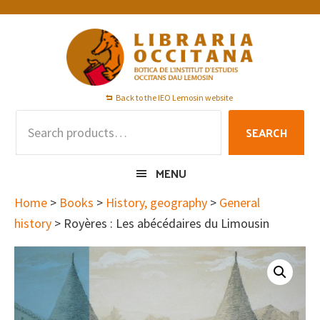
Skip
Skip
Skip
to
to
to
primary
main
footer
navigation
content
Back to the IEO Lemosin website
Search
SEARCH
for:
MENU
Home
>
Books
>
History, geography
>
General
history
> Royères : Les abécédaires du Limousin