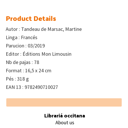
Product Details
Autor : Tandeau de Marsac, Martine
Linga : Francés
Parucion : 03/2019
Editor : Éditions Mon Limousin
Nb de pajas : 78
Format : 16,5 x 24 cm
Pés : 318 g
EAN 13 : 9782490710027
Footer
Librariá occitana
About us