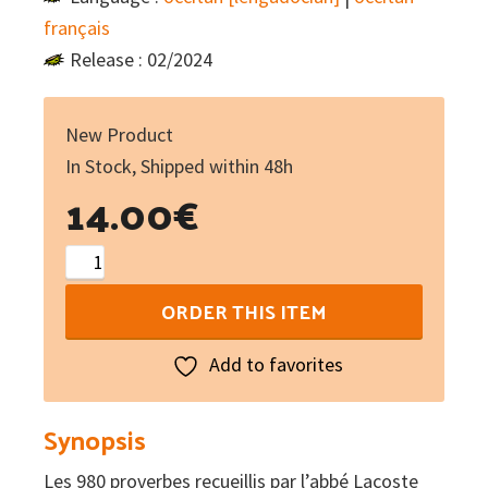
français
Release : 02/2024
New Product
In Stock, Shipped within 48h
14.00
€
Sagesse
du
ORDER THIS ITEM
Quercy
:
Add to favorites
980
proverbes
Synopsis
recueillis
Les 980 proverbes recueillis par l’abbé Lacoste
par