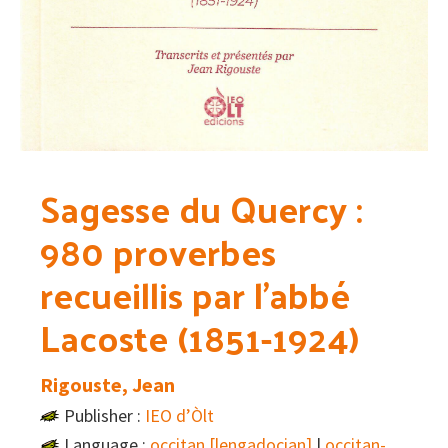
Sagesse du Quercy :
980 proverbes
recueillis par l’abbé
Lacoste (1851-1924)
Rigouste, Jean
Publisher :
IEO d’Òlt
Language :
occitan [lengadocian]
|
occitan-