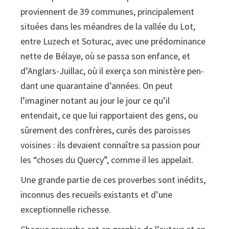
proviennent de 39 communes, princi­palement
l'abbé
situées dans les méandres de la vallée du Lot,
Lacoste
entre Luzech et Soturac, avec une prédominance
(1851-
nette de Bélaye, où se passa son enfance, et
1924)
d’An­glars-Juillac, où il exerça son ministère pen­
quantity
dant une quarantaine d’années. On peut
l’imaginer notant au jour le jour ce qu’il
entendait, ce que lui rapportaient des gens, ou
sûrement des confrères, curés des paroisses
voisines : ils devaient connaître sa passion pour
les “choses du Quercy”, comme il les appelait.
Une grande partie de ces proverbes sont inédits,
inconnus des recueils existants et d’une
exceptionnelle richesse.