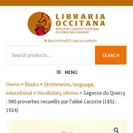
Skip
Skip
Skip
to
to
to
primary
main
footer
navigation
content
Back to the IEO Lemosin website
Search
SEARCH
for:
MENU
Home
>
Books
>
Dictionaries, language,
educational
>
Vocabulary, idioms
> Sagesse du Quercy
: 980 proverbes recueillis par l’abbé Lacoste (1851-
1924)