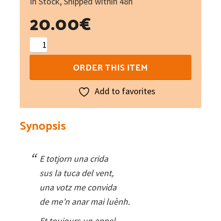
In Stock, Shipped within 48h
20.00
€
Sus
la
ORDER THIS ITEM
tuca
del
Add to favorites
vent
-
Synopsis
Sur
la
crête
E totjorn una crida
du
sus la tuca del vent,
vent
una votz me convida
(libre
de me’n anar mai luènh.
+
Et toujours un appel