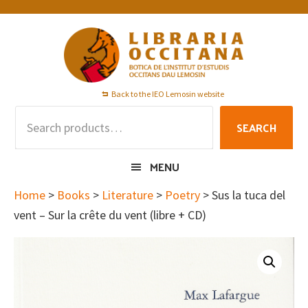
Skip
Skip
Skip
to
to
to
primary
main
footer
navigation
content
Back to the IEO Lemosin website
Search
SEARCH
for:
MENU
Home
>
Books
>
Literature
>
Poetry
> Sus la tuca del
vent – Sur la crête du vent (libre + CD)