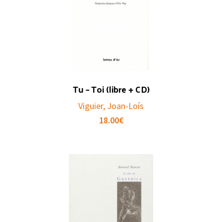
Tu – Toi (libre + CD)
Viguier, Joan-Loís
18.00
€