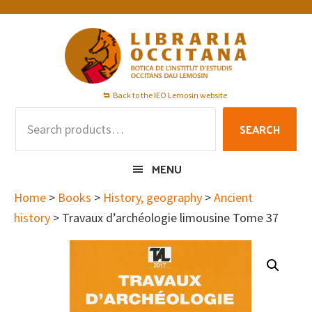
Skip
Skip
Skip
to
to
to
primary
main
footer
navigation
content
Back to the IEO Lemosin website
Search
SEARCH
for:
MENU
Home
>
Books
>
History, geography
>
Ancient
history
> Travaux d’archéologie limousine Tome 37