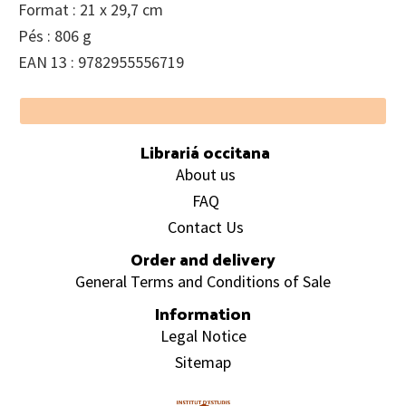
Format : 21 x 29,7 cm
Pés : 806 g
EAN 13 : 9782955556719
Footer
Librariá occitana
About us
FAQ
Contact Us
Order and delivery
General Terms and Conditions of Sale
Information
Legal Notice
Sitemap