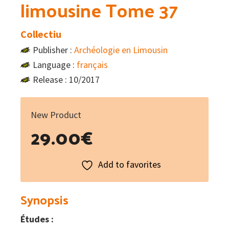
limousine Tome 37
Collectiu
Publisher :
Archéologie en Limousin
Language :
français
Release : 10/2017
New Product
29.00
€
Add to favorites
Synopsis
Études :