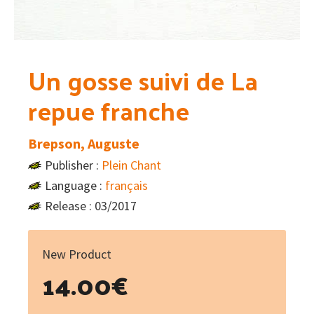
Un gosse suivi de La
repue franche
Brepson, Auguste
Publisher :
Plein Chant
Language :
français
Release : 03/2017
New Product
14.00
€