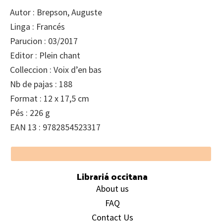
Autor : Brepson, Auguste
Linga : Francés
Parucion : 03/2017
Editor : Plein chant
Colleccion : Voix d’en bas
Nb de pajas : 188
Format : 12 x 17,5 cm
Pés : 226 g
EAN 13 : 9782854523317
Footer
Librariá occitana
About us
FAQ
Contact Us