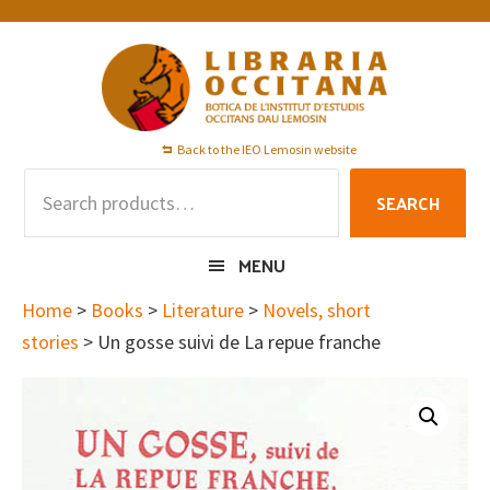
Skip
Skip
Skip
to
to
to
primary
main
footer
navigation
content
Back to the IEO Lemosin website
Search
SEARCH
for:
MENU
Home
>
Books
>
Literature
>
Novels, short
stories
> Un gosse suivi de La repue franche