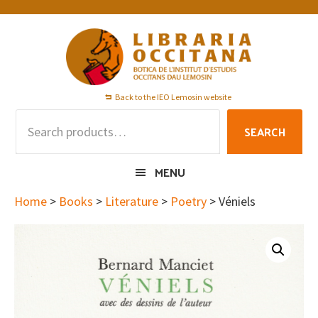
Skip
Skip
Skip
to
to
to
primary
main
footer
navigation
content
Back to the IEO Lemosin website
Search
SEARCH
for:
MENU
Home
>
Books
>
Literature
>
Poetry
> Véniels