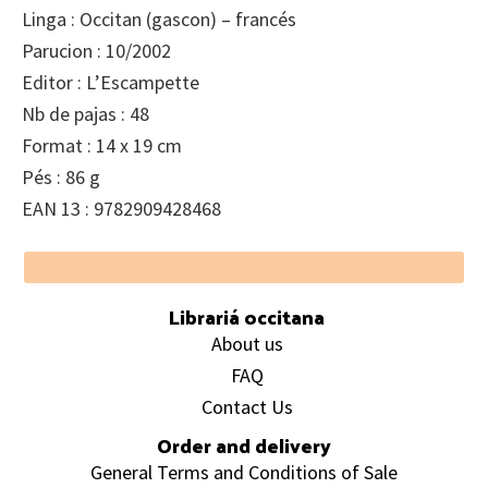
Linga : Occitan (gascon) – francés
Parucion : 10/2002
Editor : L’Escampette
Nb de pajas : 48
Format : 14 x 19 cm
Pés : 86 g
EAN 13 : 9782909428468
Footer
Librariá occitana
About us
FAQ
Contact Us
Order and delivery
General Terms and Conditions of Sale