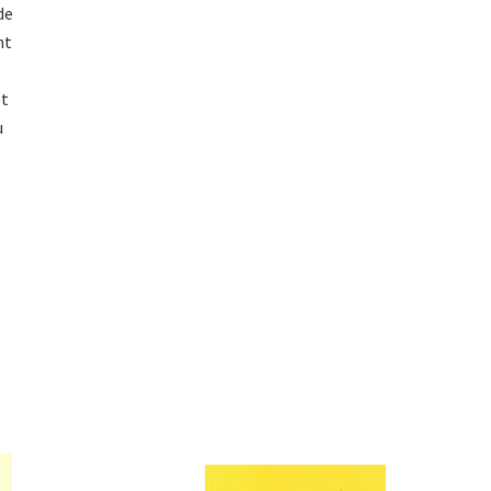
de
nt
et
u