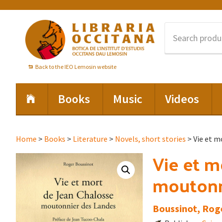
Skip
Skip
Skip
to
to
to
primary
main
footer
navigation
content
Back to the IEO Lemosin website
Books
Music
Videos
Home
>
Books
>
Literature
>
Novels, short stories
> Vie et m
Vie et m
moutonn
Boussinot, Rog