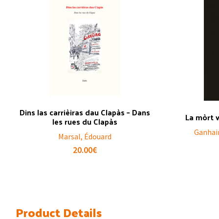
Dins las carrièiras dau Clapàs – Dans
La mòrt v
les rues du Clapàs
Ganhair
Marsal, Édouard
20.00
€
Product Details