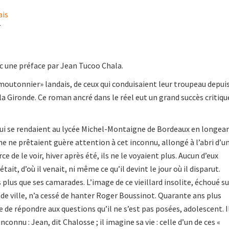
ais
7
c une préface par Jean Tucoo Chala.
 «moutonnier» landais, de ceux qui conduisaient leur troupeau depui
la Gironde. Ce roman ancré dans le réel eut un grand succès critiqu
qui se rendaient au lycée Michel-Montaigne de Bordeaux en longea
ne ne prêtaient guère attention à cet inconnu, allongé à l’abri d’u
rce de le voir, hiver après été, ils ne le voyaient plus. Aucun d’eux
 était, d’où il venait, ni même ce qu’il devint le jour où il disparut.
plus que ses camarades. L’image de ce vieillard insolite, échoué su
nde ville, n’a cessé de hanter Roger Boussinot. Quarante ans plus
te de répondre aux questions qu’il ne s’est pas posées, adolescent. I
connu : Jean, dit Chalosse ; il imagine sa vie : celle d’un de ces «