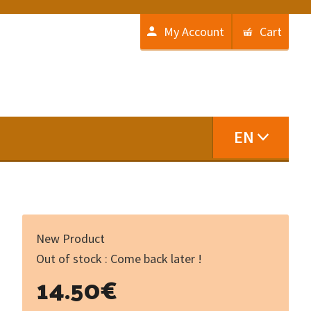
My Account
Cart
EN
New Product
Out of stock : Come back later !
14.50
€