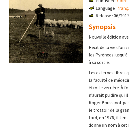
Publisher :
Cairn
Language :
franç
Release : 06/201
Synopsis
Nouvelle édition ave
Récit de la vie d’un
les Pyrénées jusqu’à 
à sa sortie.
Les externes libres 
la faculté de médeci
étroite verrière. À fo
n’aurait pu dire qui il
Roger Boussinot pas 
le trottoir de la gra
tard, en 1976, il ten
donne un nom à cet in