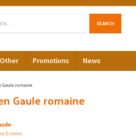
Search
SEARCH
for:
Other
Promotions
News
n Gaule romaine
en Gaule romaine
aude
ons Errance