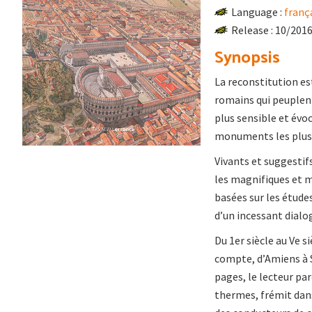
Language :
franç
Release : 10/201
Synopsis
La reconstitution es
romains qui peuplent
plus sensible et évoc
monuments les plus 
Vivants et suggesti
les magnifiques et m
basées sur les étude
d’un incessant dialo
Du 1er siècle au Ve si
compte, d’Amiens à S
pages, le lecteur pa
thermes, frémit dans