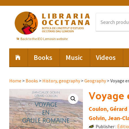
Skip
Skip
Skip
to
to
to
primary
main
footer
navigation
content
Back to the IEO Lemosin website
Books
Music
Videos
Home
>
Books
>
History, geography
>
Geography
> Voyage e
Voyage 
Coulon, Gérard
Golvin, Jean-Cl
Publisher :
Éditi