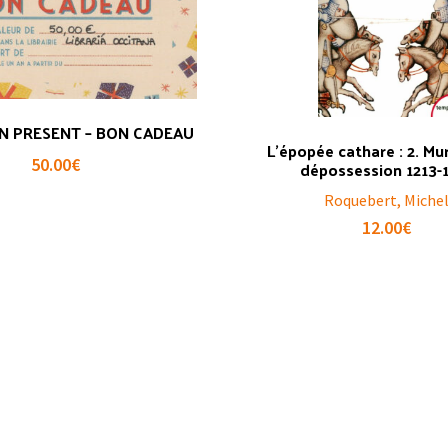
N PRESENT – BON CADEAU
L’épopée cathare : 2. Mu
50.00
€
dépossession 1213-
Roquebert, Miche
12.00
€