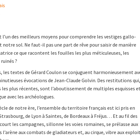
ais
6
t l’un des meilleurs moyens pour comprendre les vestiges gallo-
 notre sol. Ne faut-il pas une part de rêve pour saisir de manière
atrice ce que racontent les fouilles les plus méticuleuses, les
ruinés ?
fs, les textes de Gérard Coulon se conjuguent harmonieusement av
inutieuses évocations de Jean-Claude Golvin. Des restitutions qui
s les plus récentes, sont l’aboutissement de multiples esquisses e
gue avec les archéologues.
ècle de notre ère, l’ensemble du territoire français est ici pris en
trasbourg, de Lyon à Saintes, de Bordeaux à Fréjus… Et au fil des
rcourt les campagnes, sillonne les voies romaines, se prélasse aux
 l’arène aux combats de gladiateurs et, au cirque, vibre aux exploi