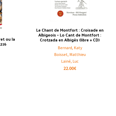
Le Chant de Montfort : Croisade en
Albigeois – Lo Cant de Montfort :
ret ou la
Crotzada en Albigès (libre + CD)
1216
Bernard, Katy
l
Boisset, Matthieu
Lainé, Luc
22.00
€