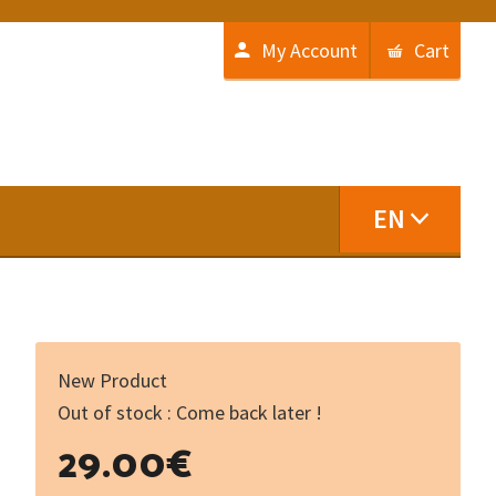
My Account
Cart
EN
New Product
Out of stock : Come back later !
29.00
€