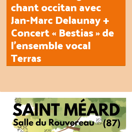
chant occitan avec
Jan-Marc Delaunay +
Concert « Bestias » de
l’ensemble vocal
Terras