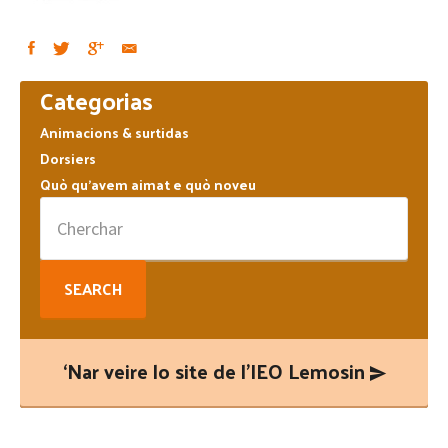
Primary
Categorias
Sidebar
Animacions & surtidas
Dorsiers
Quò qu’avem aimat e quò noveu
Search
for:
‘Nar veire lo site de l’IEO Lemosin