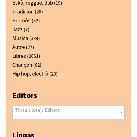
Eskà, reggae, dub
(19)
Tradicion
(26)
Promòs
(52)
Jazz
(7)
Musica
(389)
Autre
(27)
Libres
(2051)
Chançon
(62)
Hip hop, electrò
(23)
Editors
Tot(a)s lo(a)s Editors
Lingas