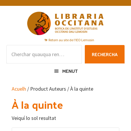
Skip
Skip
Skip
to
to
to
primary
main
footer
navigation
content
Retorn au site de l'IEO Lemosin
Rechercha
RECHERCHA
per
:
MENUT
Acuelh
/ Product Auteurs / À la quinte
À la quinte
Veiquí lo sol resultat