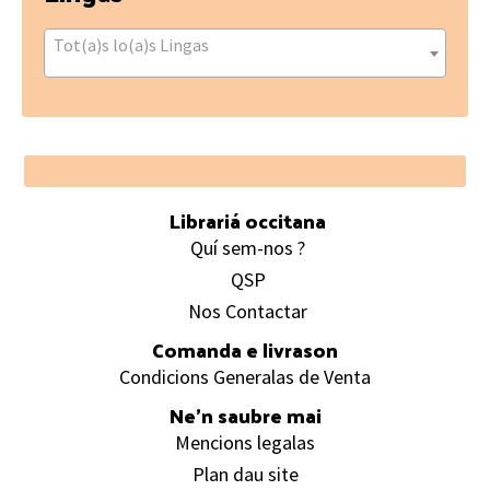
Tot(a)s lo(a)s Lingas
Footer
Librariá occitana
Quí sem-nos ?
QSP
Nos Contactar
Comanda e livrason
Condicions Generalas de Venta
Ne’n saubre mai
Mencions legalas
Plan dau site