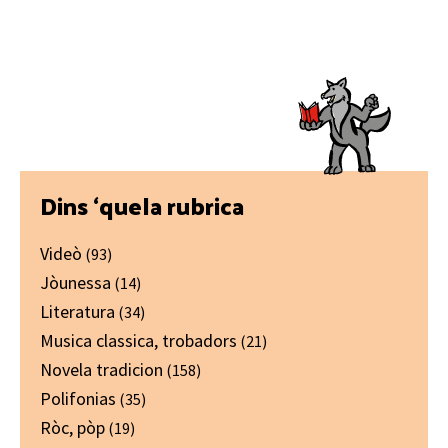
Primary
Dins ‘quela rubrica
Sidebar
Videò
(93)
Jòunessa
(14)
Literatura
(34)
Musica classica, trobadors
(21)
Novela tradicion
(158)
Polifonias
(35)
Ròc, pòp
(19)